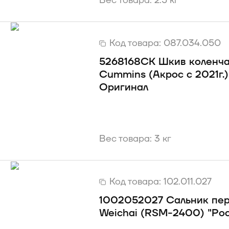
Вес товара: 2.5 кг
Код товара:
087.034.050
5268168CK Шкив коленчат
Cummins (Акрос c 2021г.
Оригинал
Вес товара: 3 кг
Код товара:
102.011.027
1002052027 Сальник пер
Weichai (RSM-2400) "Ро