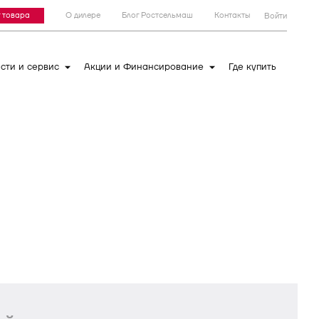
 товара
О дилере
Блог Ростсельмаш
Контакты
Войти
сти и сервис
Акции и Финансирование
Где купить