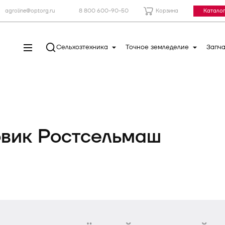
agroline@optorg.ru
8 800 600-90-50
Корзина
Каталог
Сельхозтехника
Точное земледелие
Запча
овик Ростсельмаш