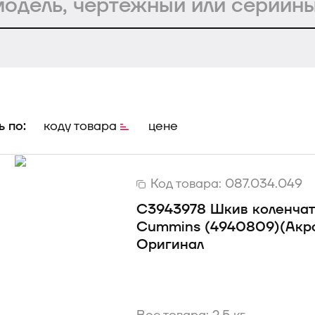
 по:
коду товара
цене
Код товара:
087.034.049
С3943978 Шкив коленчато
Cummins (4940809)(Акро
Оригинал