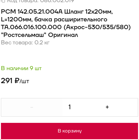
Код товара:
086.002.019
РСМ 142.05.21.004А Шланг 12х20мм,
L=1200мм, бачка расширительного
ТА.066.016.100.000 (Акрос-530/535/580)
"Ростсельмаш" Оригинал
Вес товара: 0.2 кг
В наличии 9 шт
291 ₽
шт
/
-
+
В корзину