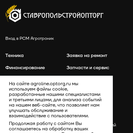
Вход в РСМ Агротроник
Техника
Заявка на ремонт
Финансирование
Запчасти и сервис
Точное земледелие
Контакты
На сайте agroline.optorg.ru мы
используем файлы cookie,
Каталог запасных частей
Акции
разработанные нашими специалистами
и третьими лицами, для анализа событий
Компания
на нашем веб-сайте, что позволяет нам
улучшать обслуживание и
взаимодействие с пользователями.
Продолжая работу с сайтом Вы
Россия, Ставропольский
соглашаетесь на обработку ваших
край, Шпаковский