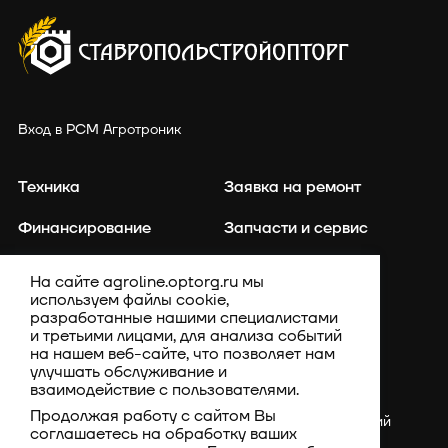
Вход в РСМ Агротроник
Техника
Заявка на ремонт
Финансирование
Запчасти и сервис
Точное земледелие
Контакты
На сайте agroline.optorg.ru мы
используем файлы cookie,
Каталог запасных частей
Акции
разработанные нашими специалистами
и третьими лицами, для анализа событий
Компания
на нашем веб-сайте, что позволяет нам
улучшать обслуживание и
взаимодействие с пользователями.
Продолжая работу с сайтом Вы
Россия, Ставропольский
соглашаетесь на обработку ваших
край, Шпаковский