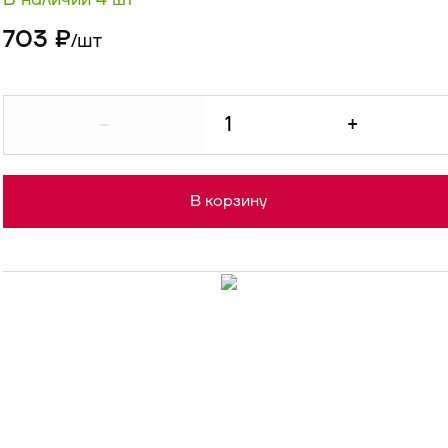
703 ₽
шт
/
-
+
В корзину