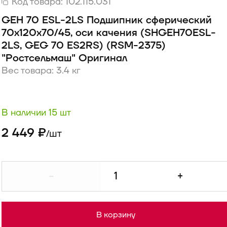
Код товара:
102.115.031
GEH 70 ESL-2LS Подшипник сферический
70х120х70/45, оси качения (SHGEH70ESL-
2LS, GEG 70 ES2RS) (RSM-2375)
"Ростсельмаш" Оригинал
Вес товара: 3.4 кг
В наличии 15 шт
2 449 ₽
шт
/
-
+
В корзину