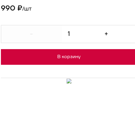
990 ₽
шт
/
-
+
В корзину