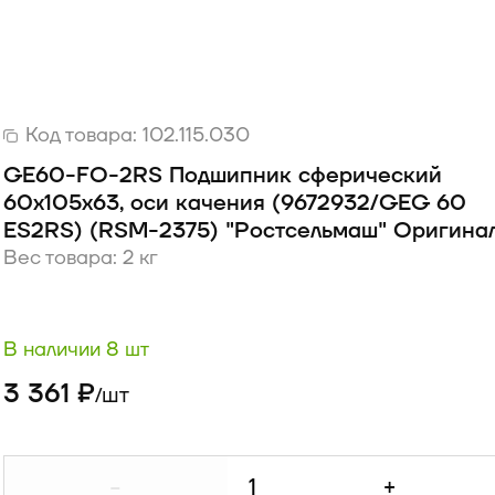
Код товара:
102.115.030
GE60-FO-2RS Подшипник сферический
60х105х63, оси качения (9672932/GEG 60
ES2RS) (RSM-2375) "Ростсельмаш" Оригина
Вес товара: 2 кг
В наличии 8 шт
3 361 ₽
шт
/
-
+