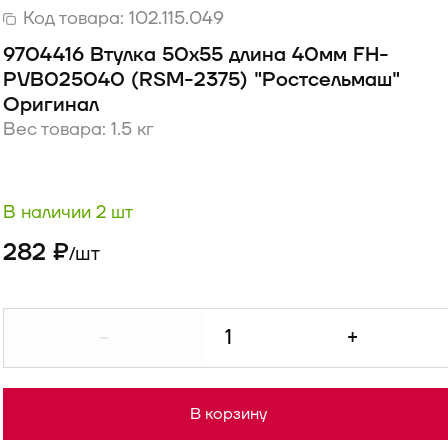
Код товара:
102.115.049
9704416 Втулка 50х55 длина 40мм FH-
PVB025040 (RSM-2375) "Ростсельмаш"
Оригинал
Вес товара: 1.5 кг
В наличии 2 шт
282 ₽
шт
/
-
+
В корзину