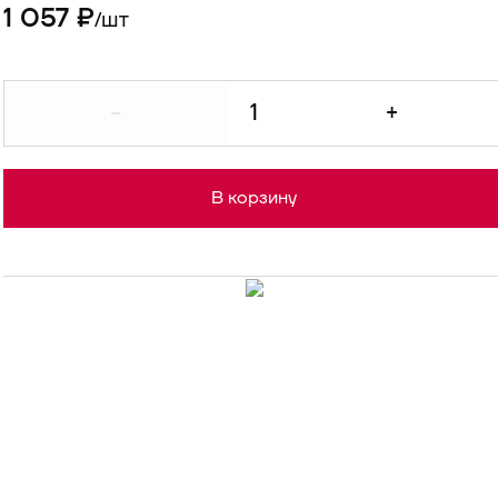
1 057 ₽
шт
/
-
+
В корзину