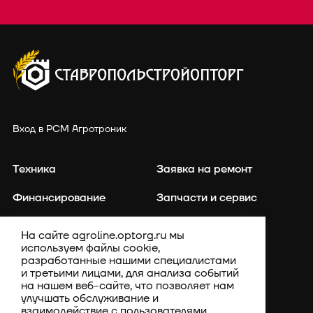
Вход в РСМ Агротроник
Техника
Заявка на ремонт
Финансирование
Запчасти и сервис
Точное земледелие
Контакты
На сайте agroline.optorg.ru мы
используем файлы cookie,
Каталог запасных частей
Акции
разработанные нашими специалистами
и третьими лицами, для анализа событий
Компания
на нашем веб-сайте, что позволяет нам
улучшать обслуживание и
взаимодействие с пользователями.