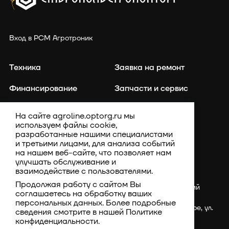
Вход в РСМ Агротроник
Техника
Заявка на ремонт
Финансирование
Запчасти и сервис
Точное земледелие
Контакты
На сайте agroline.optorg.ru мы
используем файлы cookie,
Каталог запасных частей
Акции
разработанные нашими специалистами
и третьими лицами, для анализа событий
Компания
на нашем веб-сайте, что позволяет нам
улучшать обслуживание и
взаимодействие с пользователями.
Продолжая работу с сайтом Вы
Россия, Ставропольский
соглашаетесь на обработку ваших
край, Шпаковский
персональных данных. Более подробные
район, с. Верхнерусское, ул.
сведения смотрите в нашей
Политике
Батайская, 3Г
конфиденциальности
.