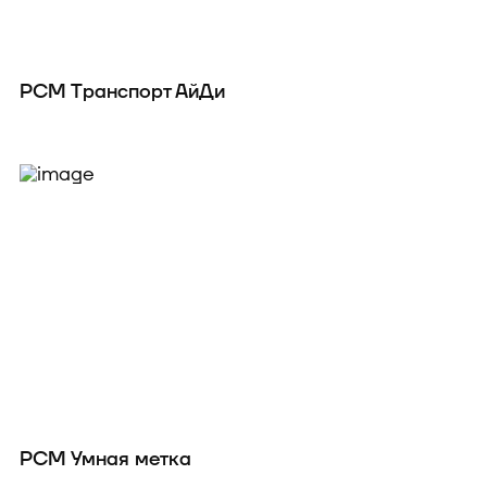
РСМ Транспорт АйДи
РСМ Умная метка