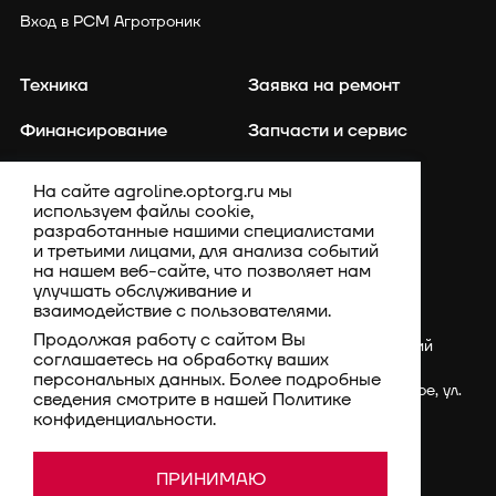
Вход в РСМ Агротроник
Техника
Заявка на ремонт
Финансирование
Запчасти и сервис
Точное земледелие
Контакты
На сайте agroline.optorg.ru мы
используем файлы cookie,
Каталог запасных частей
Акции
разработанные нашими специалистами
и третьими лицами, для анализа событий
Компания
на нашем веб-сайте, что позволяет нам
улучшать обслуживание и
взаимодействие с пользователями.
Продолжая работу с сайтом Вы
Россия, Ставропольский
соглашаетесь на обработку ваших
край, Шпаковский
персональных данных. Более подробные
район, с. Верхнерусское, ул.
сведения смотрите в нашей
Политике
Батайская, 3Г
конфиденциальности
.
rsm@optorg.ru
Политика конфиденциальности
© 1994–2026 АО КПК
ПРИНИМАЮ
Ставропольстройопторг.