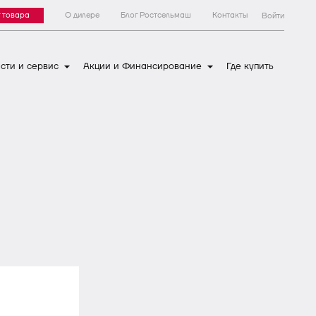
 товара
О дилере
Блог Ростсельмаш
Контакты
Войти
сти и сервис
Акции и Финансирование
Где купить