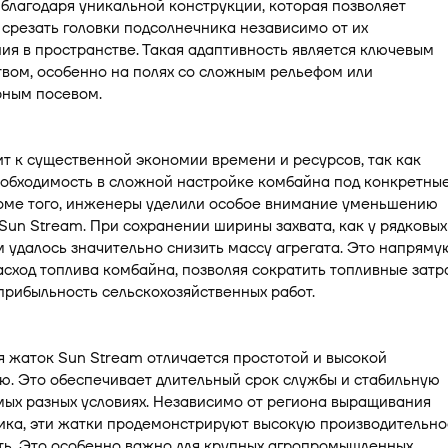
лагодаря уникальной конструкции, которая позволяет
срезать головки подсолнечника независимо от их
я в пространстве. Такая адаптивность является ключевым
вом, особенно на полях со сложным рельефом или
ным посевом.
т к существенной экономии времени и ресурсов, так как
еобходимость в сложной настройке комбайна под конкретны
роме того, инженеры уделили особое внимание уменьшению
Sun Stream. При сохранении ширины захвата, как у рядковых
м удалось значительно снизить массу агрегата. Это напряму
асход топлива комбайна, позволяя сократить топливные затр
прибыльность сельскохозяйственных работ.
 жаток Sun Stream отличается простотой и высокой
ю. Это обеспечивает длительный срок службы и стабильную
мых разных условиях. Независимо от региона выращивания
ика, эти жатки продемонстрируют высокую производительно
ть. Это особенно важно для крупных агропромышленных