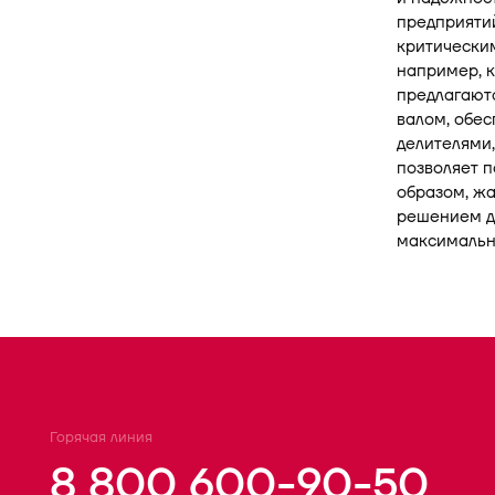
предприятий
критическим
например, к
предлагают
валом, обе
делителями
позволяет п
образом, ж
решением дл
максимальн
Горячая линия
8 800 600-90-50