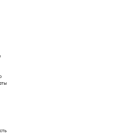
е
ю
аты
сть