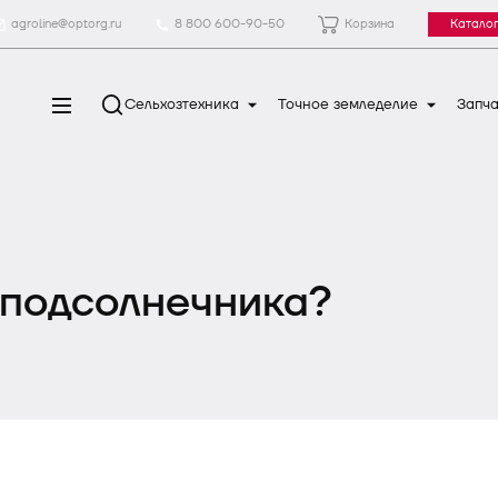
agroline@optorg.ru
8 800 600-90-50
Корзина
Каталог
Сельхозтехника
Точное земледелие
Запча
 подсолнечника?