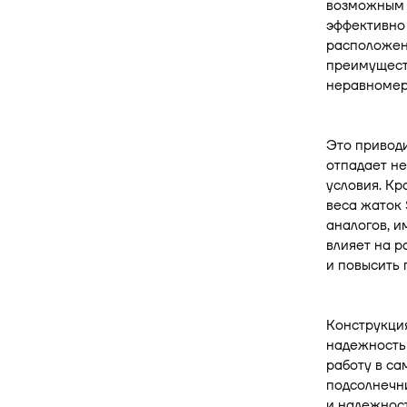
возможным б
эффективно 
расположени
преимущест
неравномер
Это приводи
отпадает н
условия. К
веса жаток 
аналогов, и
влияет на р
и повысить 
Конструкция
надежность
работу в са
подсолнечн
и надежнос