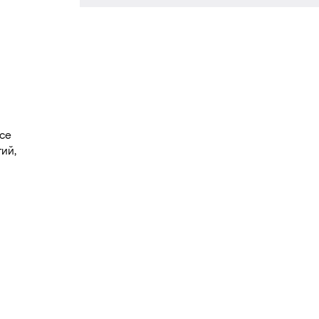
се
ий,