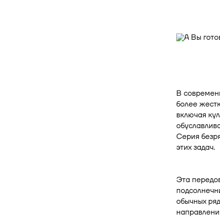
В современн
более жестк
включая ку
обуславлив
Серия безр
этих задач.
Эта передов
подсолнечни
обычных ряд
направления