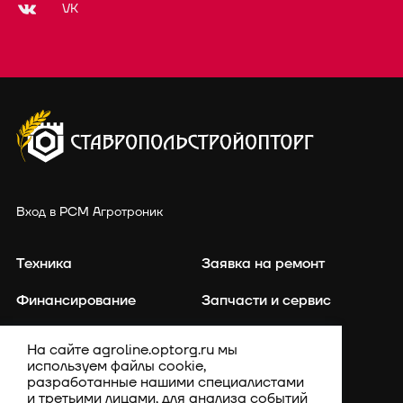
VK
Вход в РСМ Агротроник
Техника
Заявка на ремонт
Финансирование
Запчасти и сервис
Точное земледелие
Контакты
На сайте agroline.optorg.ru мы
используем файлы cookie,
Каталог запасных частей
Акции
разработанные нашими специалистами
и третьими лицами, для анализа событий