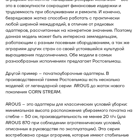
это в совокупности сокращает финансовые издержки и
трудоемкость при обслуживании и ремонте. И конечно,
безрядковая жатка способна работать с практически
любой шириной междурядий, в отличие от рядковых
адаптеров, рассчитанных на конкретное значение. Поэтому
данная модель может быть интересна земледельцам,
работающим с разным посевным оборудованием, а так же
аграриям других стран со своей устоявшейся культурой
выращивания подсолнечника. Обе модели в самых
разнообразных исполнениях предлагает Ростсельмаш.
Другой пример – початкоуборочные адаптеры. В
производственной гамме Ростсельмаш есть несколько
моделей: от легендарной серии ARGUS до жаток нового
поколения CORN STREAM.
ARGUS – это адаптеры для классических условий уборки:
минимальная высота расположения убираемого початка на
стебле – 50 см, производительность не менее 20 т/ч (для
ARGUS 870 при соблюдении агротехнических условий,
описанных в руководстве по эксплуатации). Эта серия
востребована среди аграриев, которые имеют стабильные