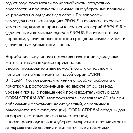
год от года показатели по урожайности, отсутствию
полеглости и практически неизменные уборочные площади
из расчета на одну жатку в сезон. По запросам
земледельцев в конструкцию ARGUS вносились точечные
изменения, которые привели к появлению серий ARGUS R с
удлиненными вальцами русел и ARGUS F с измененным
каркасом, увеличенной частотой вращения измельчителя и
увеличенным диаметром шнека.
Наработки, полученные в ходе эксплуатации кукурузных
жаток, а так же широкое применение
высокопроизводительных комбайнов стали толчком к
появлению принципиально новой серии CORN
STREAM. Жатки данной линейки способны работать с
початками, расположенными на высоте от 30 см над
уровнем почвы с повышенной производительностью (для
CORN STREAM 870 этот показатель составляет 40 т/ч при
соблюдении агротехнических условий, описанных в
руководстве по эксплуатации). CORN STREAM созданы для
аграриев, которым важна качественная,
высокопроизводительная уборка кукурузы вне зависимости
от окружающих условий с минимальными потерями.