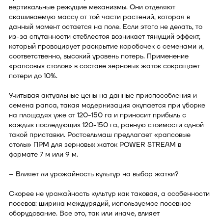
вертикальные режущие механизмы. Они отделяют
скашиваемую массу от той части растений, которая в
данный момент остается на поле. Если этого не делать, то
из-за спутанности стеблестоя возникает тянущий эффект,
который провоцирует раскрытие коробочек с семенами и,
соответственно, высокий уровень потерь. Применение
«рапсовых столов» в составе зерновых жаток сокращает
потери до 10%.
Учитывая актуальные цены на данные приспособления и
семена рапса, такая модернизация окупается при уборке
на площадях уже от 120-150 га и приносит прибыль с
каждых последующих 120-150 га, равную стоимости одной
такой приставки. Ростсельмаш предлагает «рапсовые
столы» ПРМ для зерновых жаток POWER STREAM в
формате 7 м или 9 м.
– Влияет ли урожайность культур на выбор жатки?
Скорее не урожайность культур как таковая, а особенности
посевов: ширина междурядий, используемое посевное
оборудование. Все это, так или иначе, влияет