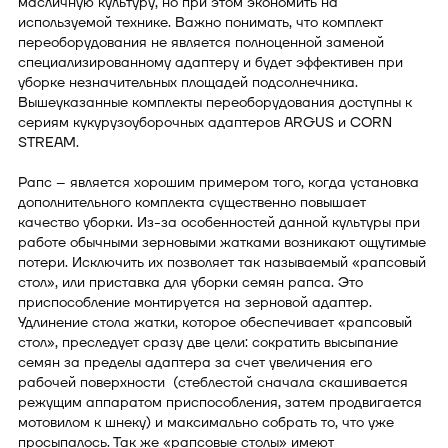
масличную культуру, но при этом экономить на
используемой технике. Важно понимать, что комплект
переоборудования не является полноценной заменой
специализированному адаптеру и будет эффективен при
уборке незначительных площадей подсолнечника.
Вышеуказанные комплекты переоборудования доступны к
сериям кукурузоуборочных адаптеров ARGUS и CORN
STREAM.
Рапс – является хорошим примером того, когда установка
дополнительного комплекта существенно повышает
качество уборки. Из-за особенностей данной культуры при
работе обычными зерновыми жатками возникают ощутимые
потери. Исключить их позволяет так называемый «рапсовый
стол», или приставка для уборки семян рапса. Это
приспособление монтируется на зерновой адаптер.
Удлинение стола жатки, которое обеспечивает «рапсовый
стол», преследует сразу две цели: сократить высыпание
семян за пределы адаптера за счет увеличения его
рабочей поверхности (стеблестой сначала скашивается
режущим аппаратом приспособления, затем продвигается
мотовилом к шнеку) и максимально собрать то, что уже
просыпалось. Так же «рапсовые столы» имеют