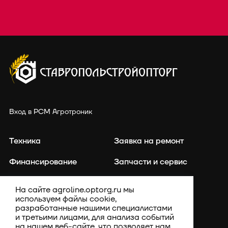
Вход в РСМ Агротроник
Техника
Заявка на ремонт
Финансирование
Запчасти и сервис
Точное земледелие
Контакты
На сайте agroline.optorg.ru мы
используем файлы cookie,
Каталог запасных частей
Акции
разработанные нашими специалистами
и третьими лицами, для анализа событий
Компания
на нашем веб-сайте, что позволяет нам