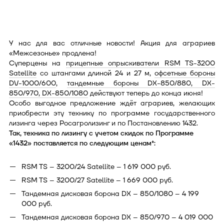
У нас для вас отличные новости! Акция для аграриев
«Межсезонье» продлена!
Суперцены на
прицепные опрыскиватели RSM TS-3200
Satellite
со штангами длиной 24 и 27 м,
офсетные бороны
DV-1000/600
,
тандемные бороны DX-850/880, DX-
850/970, DX-850/1080
действуют теперь до конца июня!
Особо выгодное предложение ждёт аграриев, желающих
приобрести эту технику по программе государственного
лизинга через Росагролизинг и по Постановлению 1432.
Так, техника по лизингу с учетом скидок по Программе
«1432» поставляется по следующим ценам*:
RSM TS – 3200/24 Satellite – 1 619 000 руб.
RSM TS – 3200/27 Satellite – 1 669 000 руб.
Тандемная дисковая борона DX – 850/1080 – 4 199
000 руб.
Тандемная дисковая борона DX – 850/970 – 4 019 000