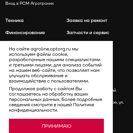
Вход в РСМ Агротроник
Техника
Заявка на ремонт
Финансирование
Запчасти и сервис
Точное земледелие
Контакты
На сайте agroline.optorg.ru мы
используем файлы cookie,
Каталог запасных частей
Акции
разработанные нашими специалистами
и третьими лицами, для анализа событий
Компания
на нашем веб-сайте, что позволяет нам
улучшать обслуживание и
взаимодействие с пользователями.
Продолжая работу с сайтом Вы
Россия, Ставропольский
соглашаетесь на обработку ваших
край, Шпаковский
персональных данных. Более подробные
район, с. Верхнерусское, ул.
сведения смотрите в нашей
Политике
Батайская, 3Г
конфиденциальности
.
rsm@optorg.ru
Политика конфиденциальности
© 1994–2026 АО КПК
ПРИНИМАЮ
Ставропольстройопторг.
Пользовательское соглашение
Все права защищены