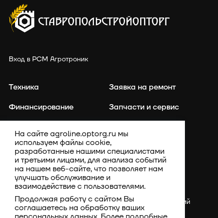
Вход в РСМ Агротроник
Техника
Заявка на ремонт
Финансирование
Запчасти и сервис
Точное земледелие
Контакты
На сайте agroline.optorg.ru мы
используем файлы cookie,
Каталог запасных частей
Акции
разработанные нашими специалистами
и третьими лицами, для анализа событий
Компания
на нашем веб-сайте, что позволяет нам
улучшать обслуживание и
взаимодействие с пользователями.
Продолжая работу с сайтом Вы
Россия, Ставропольский
соглашаетесь на обработку ваших
край, Шпаковский
персональных данных. Более подробные