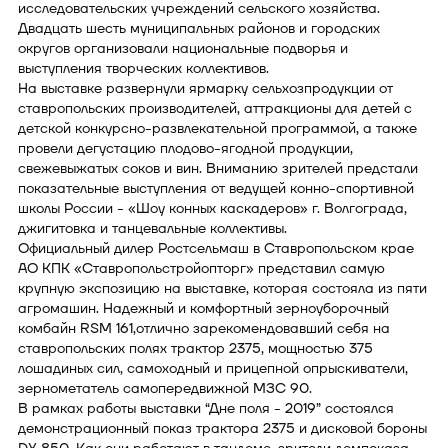
исследовательских учреждений сельского хозяйства.
Двадцать шесть муниципальных районов и городских
округов организовали национальные подворья и
выступления творческих коллективов.
На выставке развернули ярмарку сельхозпродукции от
ставропольских производителей, аттракционы для детей с
детской конкурсно-развлекательной программой, а также
провели дегустацию плодово-ягодной продукции,
свежевыжатых соков и вин. Вниманию зрителей предстали
показательные выступления от ведущей конно-спортивной
школы России - «Шоу конных каскадеров» г. Волгограда,
джигитовка и танцевальные коллективы.
Официальный дилер Ростсельмаш в Ставропольском крае
АО КПК «Ставропольстройопторг» представил самую
крупную экспозицию на выставке, которая состояла из пяти
агромашин. Надежный и комфортный зерноуборочный
комбайн RSM 161,отлично зарекомендовавший себя на
ставропольских полях трактор 2375, мощностью 375
лошадиных сил, самоходный и прицепной опрыскиватели,
зернометатель самопередвижной МЗС 90.
В рамках работы выставки “Дне поля - 2019” состоялся
демонстрационный показ трактора 2375 и дисковой бороны