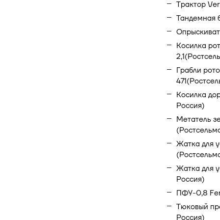
Трактор Ver
Тандемная 
Опрыскивате
Косилка ро
2,1(Ростсел
Грабли рот
471(Ростсел
Косилка до
Россия)
Метатель з
(Ростсельм
Жатка для у
(Ростсельма
Жатка для у
Россия)
ПФУ-0,8 Fen
Тюковый пр
Россия)