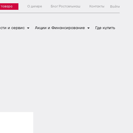
 товара
О дилере
Блог Ростсельмаш
Контакты
Войти
сти и сервис
Акции и Финансирование
Где купить