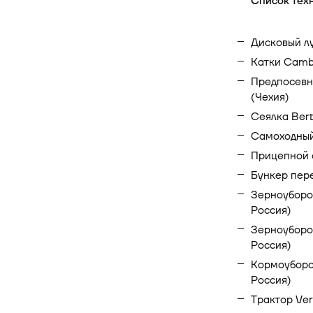
Список тех
Дисковый лу
Катки Camb
Предпосевн
(Чехия)
Сеялка Bert
Самоходный 
Прицепной 
Бункер пере
Зерноуборо
Россия)
Зерноуборо
Россия)
Кормоуборо
Россия)
Трактор Ver