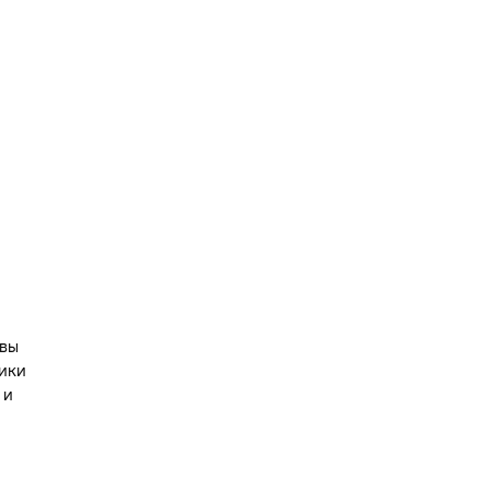
 вы
ики
 и