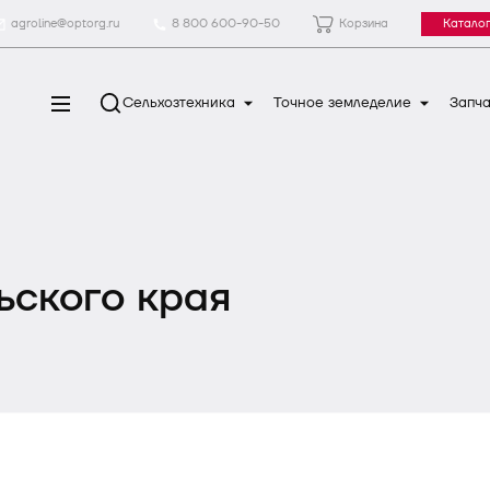
agroline@optorg.ru
8 800 600-90-50
Корзина
Каталог
Сельхозтехника
Точное земледелие
Запча
ьского края