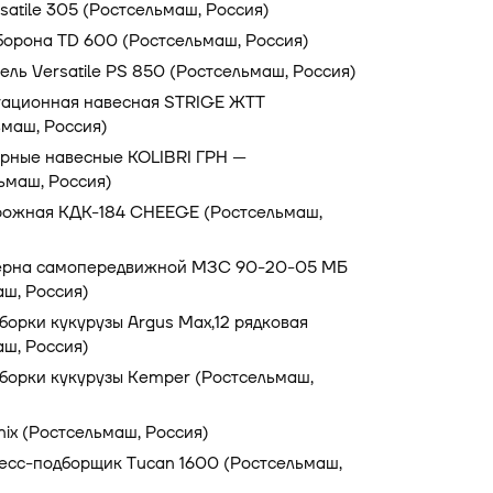
satile 305 (Ростсельмаш, Россия)
борона TD 600 (Ростсельмаш, Россия)
ль Versatile PS 850 (Ростсельмаш, Россия)
тационная навесная STRIGE ЖТТ
ьмаш, Россия)
орные навесные KOLIBRI ГРН —
ьмаш, Россия)
рожная КДК-184 CHEEGE (Ростсельмаш,
ерна самопередвижной МЗС 90-20-05 МБ
аш, Россия)
борки кукурузы Argus Max,12 рядковая
ш, Россия)
борки кукурузы Kemper (Ростсельмаш,
ix (Ростсельмаш, Россия)
есс-подборщик Tucan 1600 (Ростсельмаш,