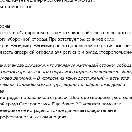
 официальный дилер Ростсельмаш – АО КПК
ьстройопторг».
раны
ожая на Ставрополье – самое яркое событие сезона, котор
оги уборочной страды. Приветствуя тружеников села,
 края Владимир Владимиров на церемонии открытия выставк
ность аграрной отрасли для региона и вклад ставропольски
ду мы вновь доказали, что являемся житницей страны, собрав
рожай зерновых и став первыми в стране по валовому сбору
глава региона. – В каждом из таких достижений – есть ваш
вклад. Спасибо вам за труд, верность избранному делу и
е.
наградил передовиков отрасли. Шестеро аграриев удостоен
ой труда Ставрополья». Еще более 20 человек получили
едеральные награды, а также дипломы победителей в
профессиональных номинациях.