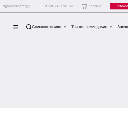
agroline@optorg.ru
8 800 600-90-50
Корзина
Каталог
Сельхозтехника
Точное земледелие
Запча