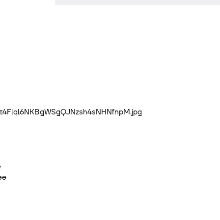
В
е
ее