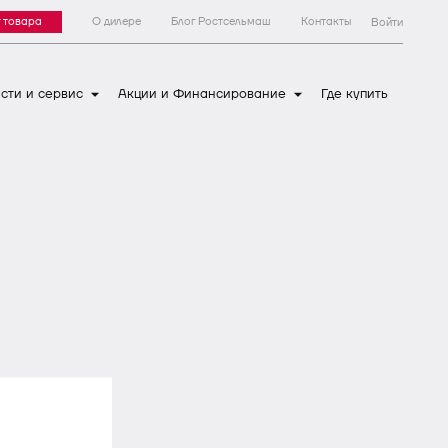
 товара
О дилере
Блог Ростсельмаш
Контакты
Войти
сти и сервис
Акции и Финансирование
Где купить