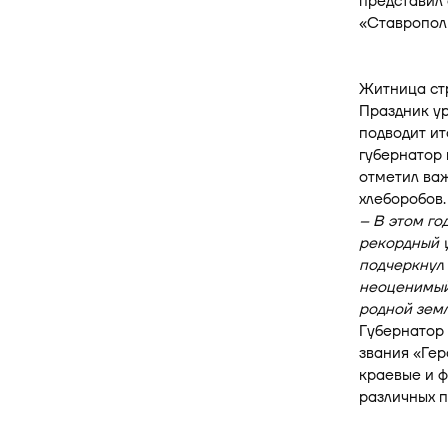
представил
«Ставропол
Житница ст
Праздник ур
подводит ит
губернатор
отметил важ
хлеборобов.
– В этом го
рекордный у
подчеркнул 
неоценимый 
родной земл
Губернатор 
звания «Гер
краевые и ф
различных 