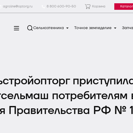
agroline@optorg.ru
8 800 600-90-50
Корзина
Каталог
Сельхозтехника
Точное земледелие
Запча
стройопторг приступила
тсельмаш потребителям 
я Правительства РФ № 