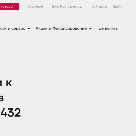
 товара
О дилере
Блог Ростсельмаш
Контакты
Войти
сти и сервис
Акции и Финансирование
Где купить
 к
в
1432