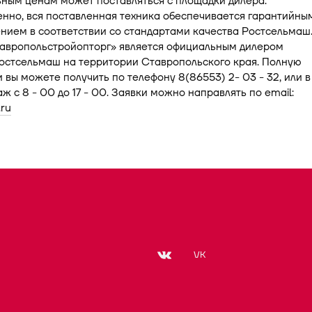
ьным ценам может поставляться с площадки дилера.
нно, вся поставленная техника обеспечивается гарантийны
нием в соответствии со стандартами качества Ростсельмаш
авропольстройопторг» является официальным дилером
остсельмаш на территории Ставропольского края. Полную
вы можете получить по телефону 8(86553) 2- 03 - 32, или в
ж с 8 - 00 до 17 - 00. Заявки можно направлять по email:
ru
VK