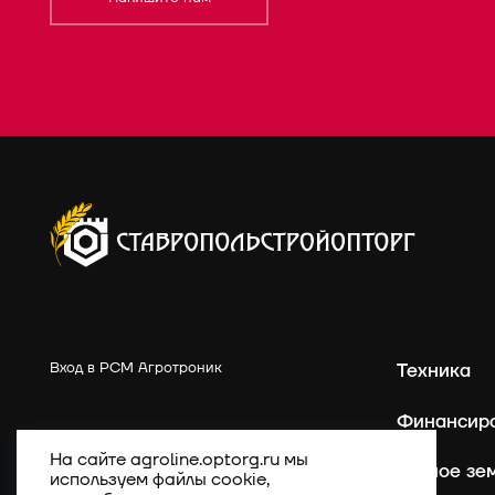
Вход в РСМ Агротроник
Техника
Финансир
На сайте agroline.optorg.ru мы
Точное зе
используем файлы cookie,