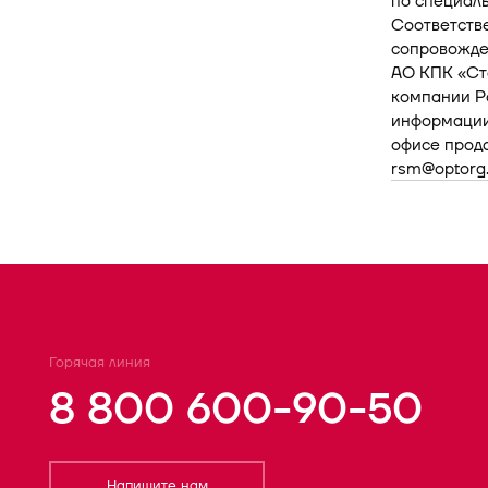
по специал
Соответстве
сопровожде
АО КПК «Ст
компании Р
информации 
офисе прода
rsm@optorg.
Горячая линия
8 800 600-90-50
Напишите нам