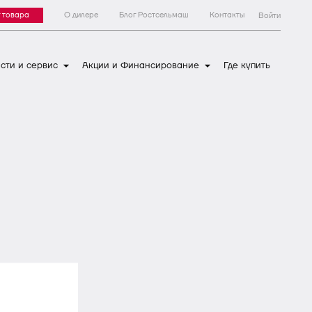
 товара
О дилере
Блог Ростсельмаш
Контакты
Войти
сти и сервис
Акции и Финансирование
Где купить