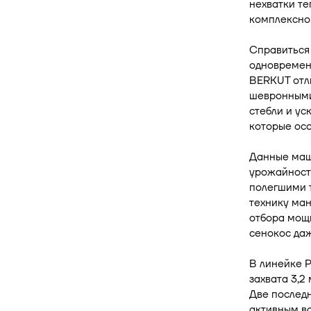
нехватки те
комплексно
Справиться
одновремен
BERKUT отл
шевронными
стебли и ус
которые осо
Данные маш
урожайность
полегшими т
технику ман
отбора мощн
сенокос даж
В линейке 
захвата 3,
Две послед
активным ва