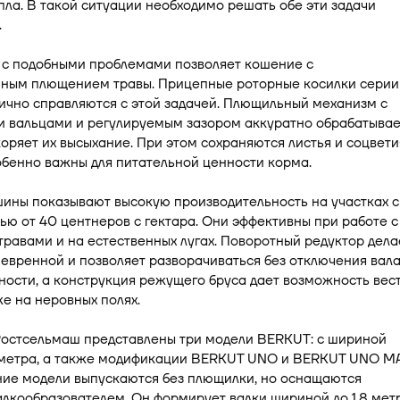
пла. В такой ситуации необходимо решать обе эти задачи
.
 с подобными проблемами позволяет кошение с
ным плющением травы. Прицепные роторные косилки серии
ично справляются с этой задачей. Плющильный механизм с
 вальцами и регулируемым зазором аккуратно обрабатывае
коряет их высыхание. При этом сохраняются листья и соцвети
бенно важны для питательной ценности корма.
ины показывают высокую производительность на участках с
ю от 40 центнеров с гектара. Они эффективны при работе с
равами и на естественных лугах. Поворотный редуктор дела
евренной и позволяет разворачиваться без отключения вал
ости, а конструкция режущего бруса дает возможность вес
е на неровных полях.
Ростсельмаш представлены три модели BERKUT: с шириной
2 метра, а также модификации BERKUT UNO и BERKUT UNO MA
ние модели выпускаются без плющилки, но оснащаются
лкообразователем. Он формирует валки шириной до 1,8 метр