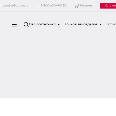
agroline@optorg.ru
8 800 600-90-50
Корзина
Каталог
Сельхозтехника
Точное земледелие
Запча