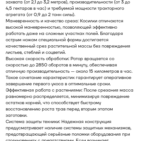
захвата (от 2,1 до 3,2 метров), производительности (от 3 до
4,5 гектаров в час) и требуемой мощности тракторного
агрегата (от 0,9 до 2 тонн силы).
Маневренность и качество среза: Косилки отличаются
высокой маневренностью, позволяющей эффективно
работать даже на сложных участках полей. Благодаря
острым ножам специальной формы достигается
качественный срез растительной массы без повреждения
листьев, стеблей и соцветий.
Высокая скорость обработки: Ротор вращается со
скоростью до 2850 оборотов в минуту, обеспечивая
отличную производительность — около 15 километров в час.
Такое сочетание характеристик гарантирует оперативное
завершение первого укоса в оптимальные сроки.
Эффективная работа с растениями: После срезания масса
равномерно распределяется, минимизируя повреждение
остатков корней, что способствует быстрому
восстановлению роста трав перед вторым этапом
заготовки.
Система защиты техники: Надежная конструкция
предусматривает наличие системы защитных механизмов,
предотвращающей серьёзные поломки оборудования при
столкновениях с препятствиями. Если возникает