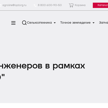
agroline@optorg.ru
8 800 600-90-50
Корзина
Каталог
Сельхозтехника
Точное земледелие
Запча
инженеров в рамках
"