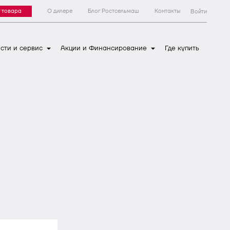
 товара
О дилере
Блог Ростсельмаш
Контакты
Войти
сти и сервис
Акции и Финансирование
Где купить