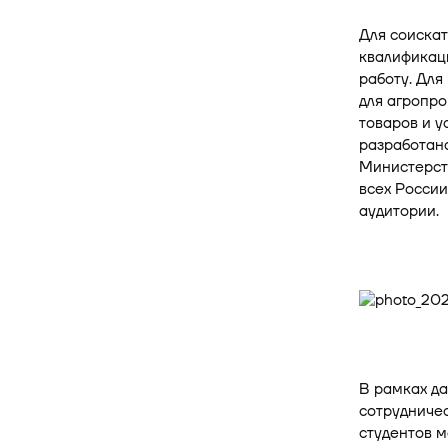
Для соискат
квалификаци
работу. Дл
для агропр
товаров и у
разработан
Министерств
всех Росси
аудитории.
В рамках да
сотрудничес
студентов 