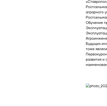
«Ставропол
Ростсельмаш
аграрного у
Ростсельма
Обучение п
Эксплуатац
Эксплуатац
Агроинженер
Будущих инж
тоже являли
Первокурсн
развития и 
наименован