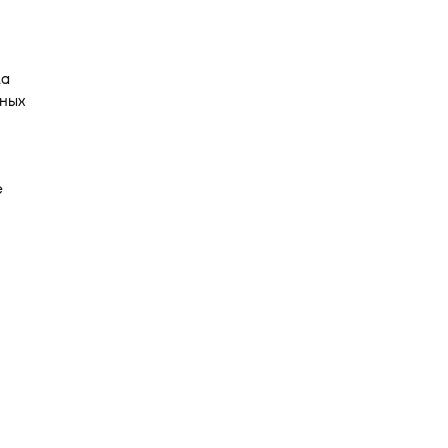
ла
ных
е