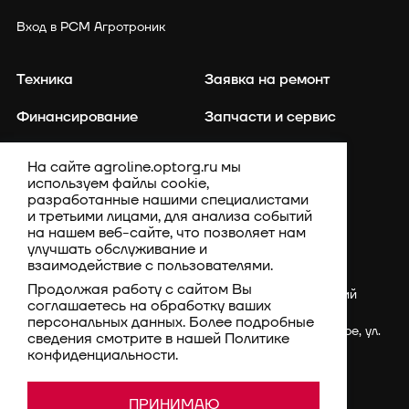
Вход в РСМ Агротроник
Техника
Заявка на ремонт
Финансирование
Запчасти и сервис
Точное земледелие
Контакты
На сайте agroline.optorg.ru мы
используем файлы cookie,
Каталог запасных частей
Акции
разработанные нашими специалистами
и третьими лицами, для анализа событий
Компания
на нашем веб-сайте, что позволяет нам
улучшать обслуживание и
взаимодействие с пользователями.
Продолжая работу с сайтом Вы
Россия, Ставропольский
соглашаетесь на обработку ваших
край, Шпаковский
персональных данных. Более подробные
район, с. Верхнерусское, ул.
сведения смотрите в нашей
Политике
Батайская, 3Г
конфиденциальности
.
rsm@optorg.ru
Политика конфиденциальности
© 1994–2026 АО КПК
ПРИНИМАЮ