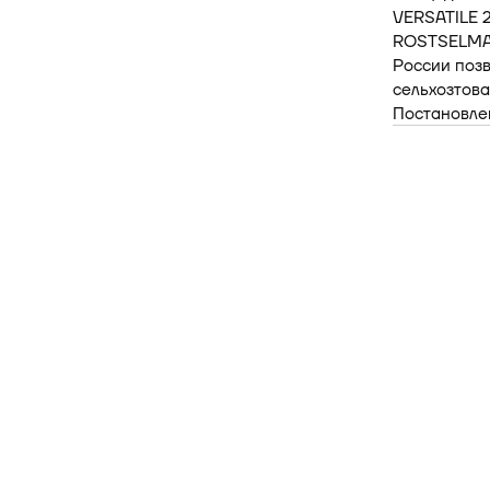
VERSATILE 
ROSTSELMASH
России позв
сельхозтова
Постановле