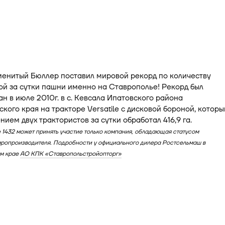
менитый Бюллер поставил мировой рекорд по количеству
й за сутки пашни именно на Ставрополье! Рекорд был
н в июле 2010г. в с. Кевсала Ипатовского района
кого края на тракторе Versatile с дисковой бороной, которы
нием двух трактористов за сутки обработал 416,9 га.
е 1432 может принять участие только компания, обладающая статусом
ропроизводителя. Подробности у официального дилера Ростсельмаш в
м крае
АО КПК «Ставропольстройопторг»