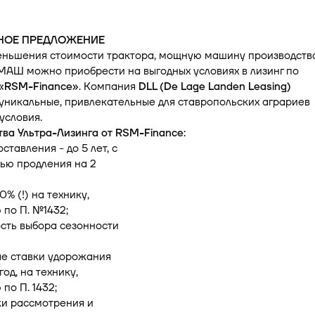
НОЕ ПРЕДЛОЖЕНИЕ
ньшения стоимости трактора, мощную машину производств
Ш можно приобрести на выгодных условиях в лизинг по
«RSM-Finance»
. Компания
DLL (De Lage Landen Leasing)
уникальные, привлекательные для ставропольских аграриев
условия.
ва Ультра-Лизинга от RSM-Finance:
оставления - до 5 лет, с
ью продления на 2
10% (!) на технику,
по П. №1432;
сть выбора сезонности
ые ставки удорожания
 год, на технику,
по П. 1432;
ки рассмотрения и