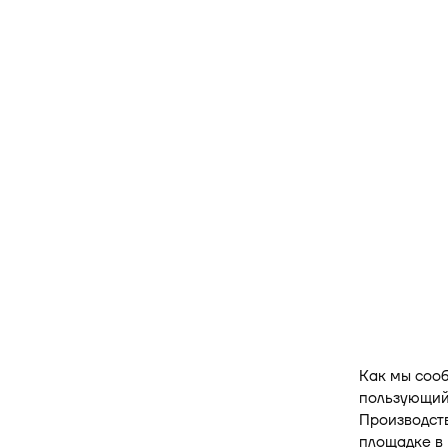
Как мы соо
пользующийс
Производст
площадке в