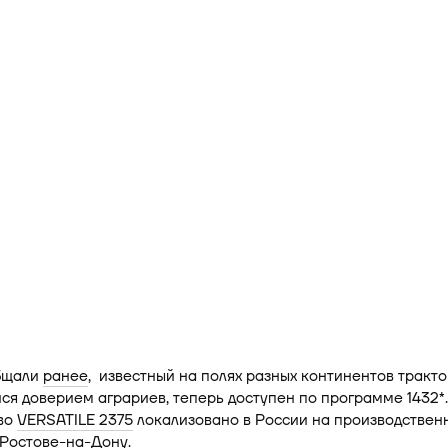
бщали
ранее
, известный на полях разных континентов тракто
я доверием аграриев, теперь доступен по программе 1432*.
во
VERSATILE 2375
локализовано в России на производствен
 Ростове-на-Дону.