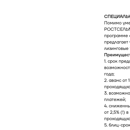
СПЕЦИАЛЬ
Помимо уме
РОСТСЕЛЬМА
программе
предлагает 
лизинговые 
Преимущест
1. срок пред
возможност
года;
2. аванс от 
проходящую 
3. возможно
платежей;
4. сниженн
от 2,5% (!) в
проходящую 
5. блиц-сро