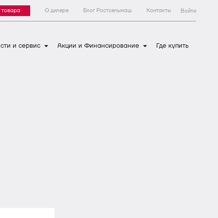
 товара
О дилере
Блог Ростсельмаш
Контакты
Войти
сти и сервис
Акции и Финансирование
Где купить