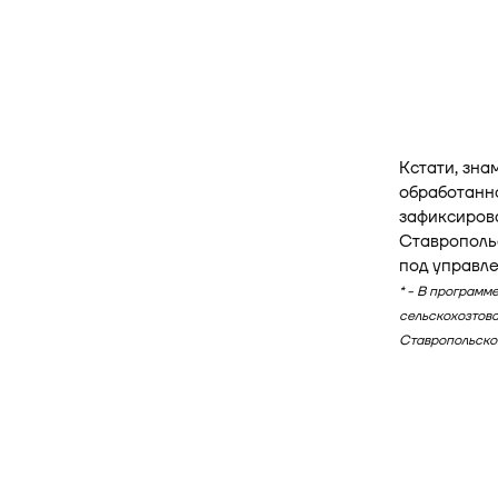
Кстати, зна
обработанно
зафиксирова
Ставропольс
под управле
* - В программ
сельскохозтова
Ставропольско