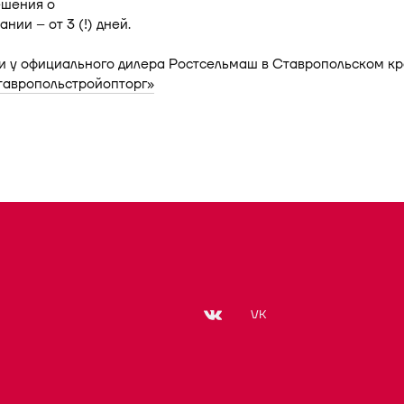
ешения о
нии – от 3 (!) дней.
и у официального дилера Ростсельмаш в Ставропольском кр
авропольстройопторг»
VK