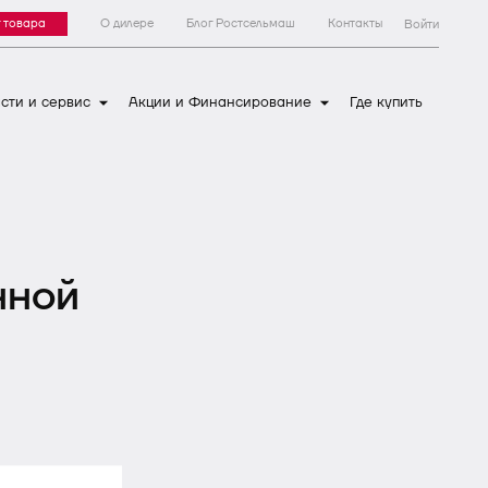
 товара
О дилере
Блог Ростсельмаш
Контакты
Войти
сти и сервис
Акции и Финансирование
Где купить
нной