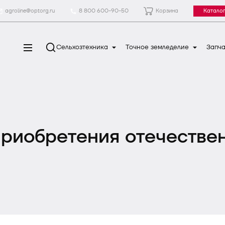
agroline@optorg.ru
8 800 600-90-50
Корзина
Каталог
Сельхозтехника
Точное земледелие
Запча
риобретения отечестве