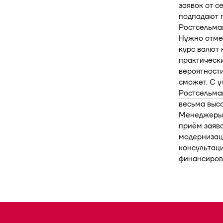
заявок от с
подпадают 
Ростсельма
Нужно отмет
курс валют 
практически
вероятности
сможет. С у
Ростсельм
весьма высо
Менеджеры 
приём заяв
модернизац
консультац
финансиров