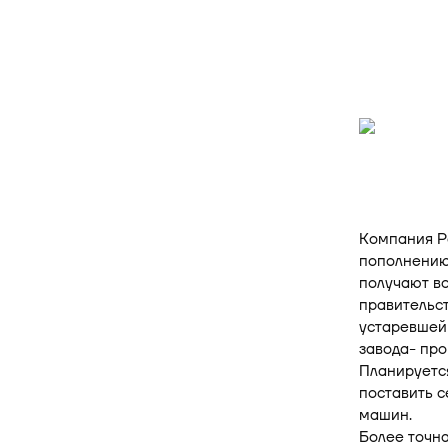
Компания Р
пополнению 
получают в
правительс
устаревшей 
завода- про
Планируется
поставить с
машин.
Более точна