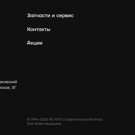
Запчасти и сервис
Контакты
Акции
аковский
йская, 3Г
© 1994–2026 АО КПК Ставропольстройопторг.
Все права защищены