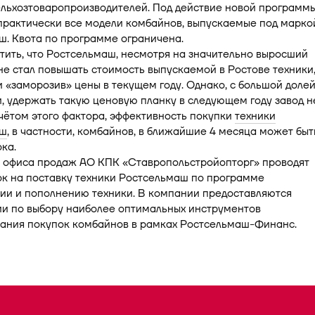
ельхозтоваропроизводителей. Под действие новой программ
практически все модели комбайнов, выпускаемые под марко
ш. Квота по программе ограничена.
ить, что Ростсельмаш, несмотря на значительно выросший
не стал повышать стоимость выпускаемой в Ростове техники
 «заморозив» цены в текущем году. Однако, с большой доле
, удержать такую ценовую планку в следующем году завод н
чётом этого фактора, эффективность покупки
техники
аш
, в частности, комбайнов, в ближайшие 4 месяца может быт
ка.
офиса продаж АО КПК «Ставропольстройопторг» проводят
ок на поставку техники Ростсельмаш по программе
ии и пополнению техники. В компании предоставляются
ии по выбору наиболее оптимальных инструментов
ания покупок комбайнов в рамках Ростсельмаш-Финанс.