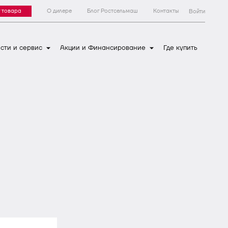
 товара
О дилере
Блог Ростсельмаш
Контакты
Войти
сти и сервис
Акции и Финансирование
Где купить