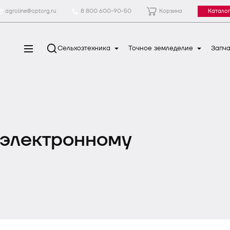
agroline@optorg.ru
8 800 600-90-50
Корзина
Каталог
Сельхозтехника
Точное земледелие
Запча
 электронному