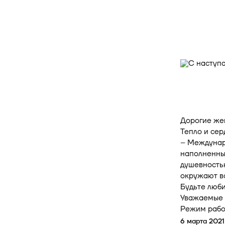
Дорогие же
Тепло и се
– Междунар
наполненны
душевностью
окружают ва
Будьте люби
Уважаемые 
Режим рабо
6 марта 2021