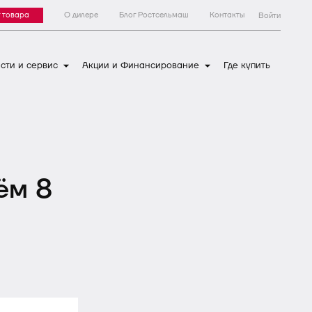
 товара
О дилере
Блог Ростсельмаш
Контакты
Войти
сти и сервис
Акции и Финансирование
Где купить
ём 8