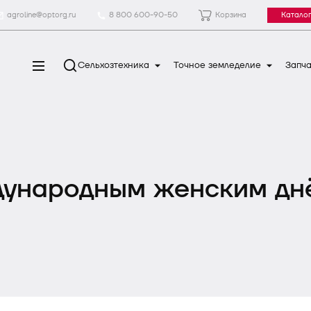
agroline@optorg.ru
8 800 600-90-50
Корзина
Каталог
Сельхозтехника
Точное земледелие
Запча
ународным женским дн