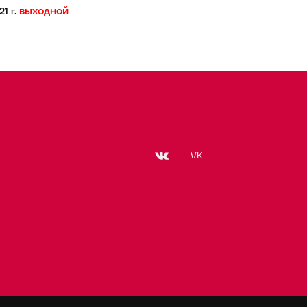
выходной
21 г.
VK