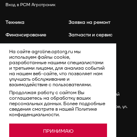
Вход в РСМ Агротроник
Техника
Заявка на ремонт
Финансирование
Запчасти и сервис
Точное земледелие
Контакты
На сайте agroline.optorg.ru мы
используем файлы cookie,
Каталог запасных частей
Акции
разработанные нашими специалистами
и третьими лицами, для анализа событий
Компания
на нашем веб-сайте, что позволяет нам
улучшать обслуживание и
взаимодействие с пользователями.
Продолжая работу с сайтом Вы
Россия, Ставропольский
соглашаетесь на обработку ваших
край, Шпаковский
персональных данных. Более подробные
район, с. Верхнерусское, ул.
сведения смотрите в нашей
Политике
Батайская, 3Г
конфиденциальности
.
rsm@optorg.ru
Политика конфиденциальности
© 1994–2026 АО КПК
ПРИНИМАЮ
Ставропольстройопторг.
Пользовательское соглашение