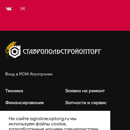
VK
Вход в РСМ Агротроник
Техника
Заявка на ремонт
Финансирование
Запчасти и сервис
Точное земледелие
Контакты
На сайте agroline.optorg.ru мы
используем файлы cookie,
Каталог запасных частей
Акции
разработанные нашими специалистами