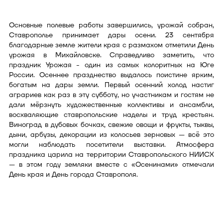
Основные полевые работы завершились, урожай собран,
Ставрополье принимает дары осени. 23 сентября
благодарные земле жители края с размахом отметили День
урожая в Михайловске. Справедливо заметить, что
праздник Урожая - один из самых колоритных на Юге
России. Осеннее празднество выдалось поистине ярким,
богатым на дары земли. Первый осенний холод настиг
аграриев как раз в эту субботу, но участникам и гостям не
дали мёрзнуть художественные коллективы и ансамбли,
восхваляющие ставропольские наделы и труд крестьян.
Виноград в дубовых бочках, свежие овощи и фрукты, тыквы,
дыни, арбузы, декорации из колосьев зерновых — всё это
могли наблюдать посетители выставки. Атмосфера
праздника царила на территории Ставропольского НИИСХ
— в этом году земляки вместе с «Осенинами» отмечали
День края и День города Ставрополя.