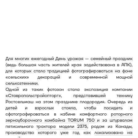
Для многих ежегодный День урожая — семейный праздник
(ведь большая часть жителей края задействована в АПК),
для которых стало традицией фотографироваться на фоне
«сельских» декораций и современной мощной
сельхозтехники.
Одной из таких фотозон стала экспозиция компании
«Ставропольстройопторг», представившей технику
Ростсельмаш на этом празднике плодородия. Очередь из
детей и взрослых стояла, чтобы посидеть и
сфотографироваться в кабине комфортного
роторного
зерноуборочного комбайна TORUM 750
и за штурвалом
пятисильного
трактора модели 2375
, родом из Канады,
производство которого уже год как
локализовано на