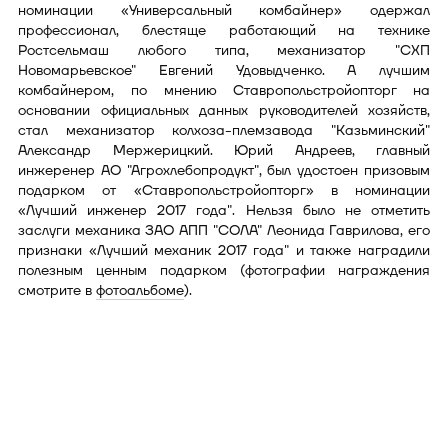
номинации «Универсальный комбайнер» одержал
профессионал, блестяще работающий на технике
Ростсельмаш любого типа, механизатор "СХП
Новомарьевское" Евгений Удовыдченко. А лучшим
комбайнером, по мнению Ставропольстройопторг на
основании официальных данных руководителей хозяйств,
стал механизатор колхоза-племзавода "Казьминский"
Александр Мержерицкий. Юрий Андреев, главный
инжеренер АО "Агрохлебопродукт", был удостоен призовым
подарком от «Ставропольстройопторг» в номинации
«Лучший инженер 2017 года". Нельзя было не отметить
заслуги механика ЗАО АПП "СОЛА" Леонида Гаврилова, его
признаки «Лучший механик 2017 года" и также наградили
полезным ценным подарком (фотографии награждения
смотрите в
фотоальбоме
).