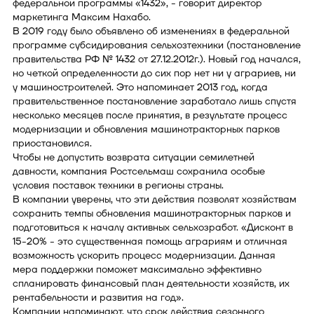
федеральной программы «1432», - говорит директор
маркетинга Максим Нахабо.
В 2019 году было объявлено об изменениях в федеральной
программе субсидирования сельхозтехники (постановление
правительства РФ № 1432 от 27.12.2012г.). Новый год начался,
но четкой определенности до сих пор нет ни у аграриев, ни
у машиностроителей. Это напоминает 2013 год, когда
правительственное постановление заработало лишь спустя
несколько месяцев после принятия, в результате процесс
модернизации и обновления машинотракторных парков
приостановился.
Чтобы не допустить возврата ситуации семилетней
давности, компания Ростсельмаш сохранила особые
условия поставок техники в регионы страны.
В компании уверены, что эти действия позволят хозяйствам
сохранить темпы обновления машинотракторных парков и
подготовиться к началу активных сельхозработ. «Дисконт в
15-20% - это существенная помощь аграриям и отличная
возможность ускорить процесс модернизации. Данная
мера поддержки поможет максимально эффективно
спланировать финансовый план деятельности хозяйств, их
рентабельности и развития на год».
Компании напоминают, что срок действия сезонного