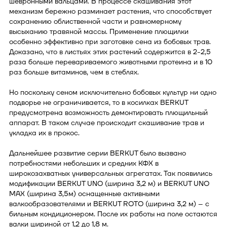
шевронными вальцами. В процессе скашивания этот
механизм бережно разминает растения, что способствует
сохранению облиственной части и равномерному
высыханию травяной массы. Применение плющилки
особенно эффективно при заготовке сена из бобовых трав.
Доказано, что в листьях этих растений содержится в 2-2,5
раза больше перевариваемого животными протеина и в 10
раз больше витаминов, чем в стеблях.
Но поскольку сеном исключительно бобовых культур ни одно
подворье не ограничивается, то в косилках BERKUT
предусмотрена возможность демонтировать плющильный
аппарат. В таком случае происходит скашивание трав и
укладка их в прокос.
Дальнейшее развитие серии BERKUT было вызвано
потребностями небольших и средних КФХ в
широкозахватных универсальных агрегатах. Так появились
модификации BERKUT UNO (ширина 3,2 м) и BERKUT UNO
MAX (ширина 3,5м) оснащенные активными
валкообразователями и BERKUT ROTO (ширина 3,2 м) – с
бильным кондиционером. После их работы на поле остаются
валки шириной от 1,2 до 1,8 м.