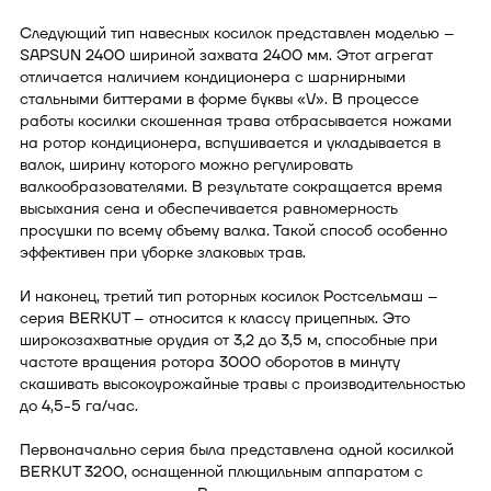
Следующий тип навесных косилок представлен моделью –
SAPSUN 2400 шириной захвата 2400 мм. Этот агрегат
отличается наличием кондиционера с шарнирными
стальными биттерами в форме буквы «V». В процессе
работы косилки скошенная трава отбрасывается ножами
на ротор кондиционера, вспушивается и укладывается в
валок, ширину которого можно регулировать
валкообразователями. В результате сокращается время
высыхания сена и обеспечивается равномерность
просушки по всему объему валка. Такой способ особенно
эффективен при уборке злаковых трав.
И наконец, третий тип роторных косилок Ростсельмаш –
серия BERKUT – относится к классу прицепных. Это
широкозахватные орудия от 3,2 до 3,5 м, способные при
частоте вращения ротора 3000 оборотов в минуту
скашивать высокоурожайные травы с производительностью
до 4,5-5 га/час.
Первоначально серия была представлена одной косилкой
BERKUT 3200, оснащенной плющильным аппаратом с