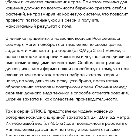
уборки и качества скашивания трав. При этом техника для
кошения должна по возможности бережно срезать стебли
растений, не травмируя их корневую систему, что позволит
провести повторные укосы в сезон и получить
максимальный результат с поля.
В линейке прицепных и навесных косилок Ростсельмаш
фермеры могут подобрать оптимальные по своим целям,
задачам и мощности тракторов (от 0,9 до 2 т.с.) модели, в
основе которых роторный механизм и двухножевые диски со
сменными режущими элементами. Особая конструкция
дисков, изогнутая форма ножей способствуют тому, что при
скашивании травяная масса подбрасывается вверх и
назад по ходу движения режущего бруса, препятствуя
образованию заторов и повторному срезу. Отличия между
сериями данного вида техники в способе агрегатирования,
ширине захвата и, как следствие, производительности.
Так в серии STRIGE представлены модели навесных
роторных косилок с шириной захвата 2,1, 2,4, 2.8 и 3,2 метра.
Их небольшой вес (от 460 кг) дает возможность работать с
минимальным давлением на почву и экономить топливо.
Точное копирование рельефа обеспечивает механизм