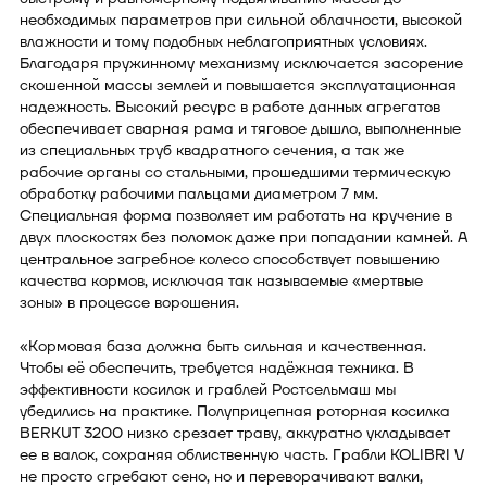
необходимых параметров при сильной облачности, высокой
влажности и тому подобных неблагоприятных условиях.
Благодаря пружинному механизму исключается засорение
скошенной массы землей и повышается эксплуатационная
надежность. Высокий ресурс в работе данных агрегатов
обеспечивает сварная рама и тяговое дышло, выполненные
из специальных труб квадратного сечения, а так же
рабочие органы со стальными, прошедшими термическую
обработку рабочими пальцами диаметром 7 мм.
Специальная форма позволяет им работать на кручение в
двух плоскостях без поломок даже при попадании камней. А
центральное загребное колесо способствует повышению
качества кормов, исключая так называемые «мертвые
зоны» в процессе ворошения.
«Кормовая база должна быть сильная и качественная.
Чтобы её обеспечить, требуется надёжная техника. В
эффективности косилок и граблей Ростсельмаш мы
убедились на практике. Полуприцепная роторная косилка
BERKUT 3200 низко срезает траву, аккуратно укладывает
ее в валок, сохраняя облиственную часть. Грабли KOLIBRI V
не просто сгребают сено, но и переворачивают валки,