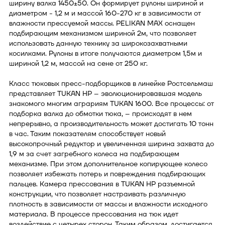
ширину валка 1450±50. Он формирует рулоны шириной и
диаметром - 1,2 м и массой 160-270 кг в зависимости от
влажности прессуемой массы. PELIKAN MAX оснащен
подбирающим механизмом шириной 2м, что позволяет
использовать данную технику за широкозахватными
косилками. Рулоны в итоге получаются диаметром 1,5м и
шириной 1,2 м, массой на сене от 250 кг.
Класс тюковых пресс-подборщиков в линейке Ростсельмаш
представляет TUKAN HP – эволюционировавшая модель
знакомого многим аграриям TUKAN 1600. Все процессы: от
подборка валка до обмотки тюка, – происходят в нем
непрерывно, а производительность может достигать 10 тонн
в час. Таким показателям способствует новый
высокопрочный редуктор и увеличенная ширина захвата до
1,9 м за счет загребного колеса на подбирающем
механизме. При этом дополнительное копирующее колесо
позволяет избежать потерь и повреждения подбирающих
пальцев. Камера прессования в TUKAN HP разъемной
конструкции, что позволяет настраивать различную
плотность в зависимости от массы и влажности исходного
материала. В процессе прессования на тюк идет
воздействие с четырех сторон. Таким образом, достигается