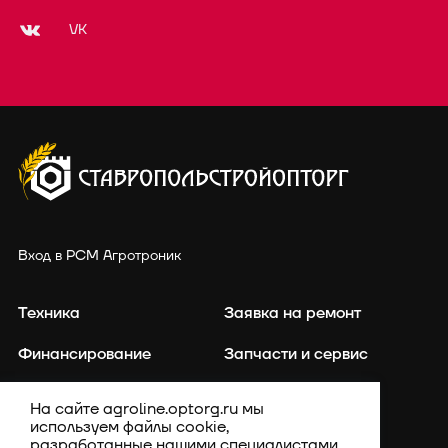
VK
Вход в РСМ Агротроник
Техника
Заявка на ремонт
Финансирование
Запчасти и сервис
Точное земледелие
Контакты
На сайте agroline.optorg.ru мы
используем файлы cookie,
Каталог запасных частей
Акции
разработанные нашими специалистами