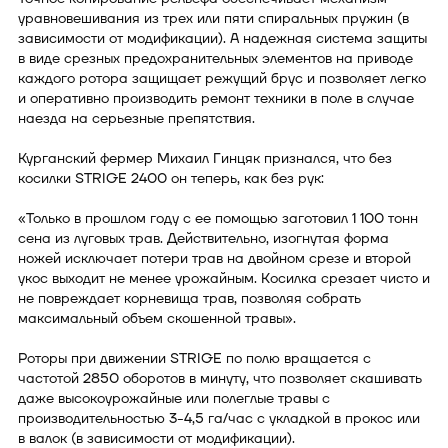
уравновешивания из трех или пяти спиральных пружин (в
зависимости от модификации). А надежная система защиты
в виде срезных предохранительных элементов на приводе
каждого ротора защищает режущий брус и позволяет легко
и оперативно производить ремонт техники в поле в случае
наезда на серьезные препятствия.
Курганский фермер Михаил Гинцяк признался, что без
косилки STRIGE 2400 он теперь, как без рук:
«Только в прошлом году с ее помощью заготовил 1 100 тонн
сена из луговых трав. Действительно, изогнутая форма
ножей исключает потери трав на двойном срезе и второй
укос выходит не менее урожайным. Косилка срезает чисто и
не повреждает корневища трав, позволяя собрать
максимальный объем скошенной травы».
Роторы при движении STRIGE по полю вращается с
частотой 2850 оборотов в минуту, что позволяет скашивать
даже высокоурожайные или полеглые травы с
производительностью 3-4,5 га/час с укладкой в прокос или
в валок (в зависимости от модификации).