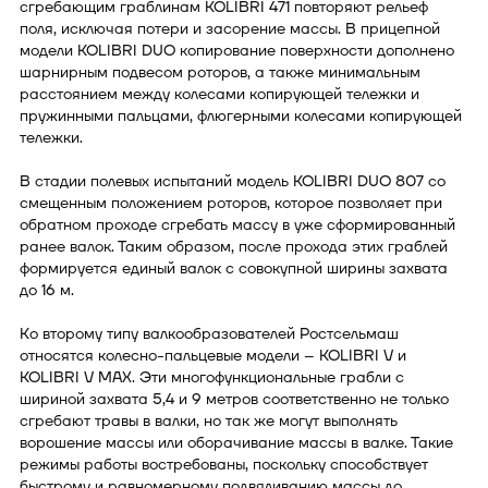
сгребающим граблинам KOLIBRI 471 повторяют рельеф
поля, исключая потери и засорение массы. В прицепной
модели KOLIBRI DUO копирование поверхности дополнено
шарнирным подвесом роторов, а также минимальным
расстоянием между колесами копирующей тележки и
пружинными пальцами, флюгерными колесами копирующей
тележки.
В стадии полевых испытаний модель KOLIBRI DUO 807 со
смещенным положением роторов, которое позволяет при
обратном проходе сгребать массу в уже сформированный
ранее валок. Таким образом, после прохода этих граблей
формируется единый валок с совокупной ширины захвата
до 16 м.
Ко второму типу валкообразователей Ростсельмаш
относятся колесно-пальцевые модели – KOLIBRI V и
KOLIBRI V MAX. Эти многофункциональные грабли с
шириной захвата 5,4 и 9 метров соответственно не только
сгребают травы в валки, но так же могут выполнять
ворошение массы или оборачивание массы в валке. Такие
режимы работы востребованы, поскольку способствует
быстрому и равномерному подвяливанию массы до