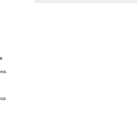
в
ка.
еса