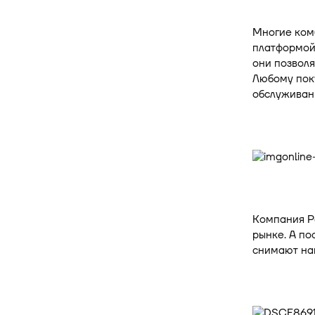
Многие ком
платформой.
они позволя
Любому пок
обслуживани
Компания Р
рынке. А по
снимают наг