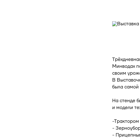
Трёхдневная
Минводах по
своим урожа
В Выставоч
была самой
На стенде 
и модели те
-Трактором
- Зерноубо
- Прицепны