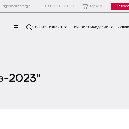
agroline@optorg.ru
8 800 600-90-50
Корзина
Каталог
Сельхозтехника
Точное земледелие
Запча
з-2023"