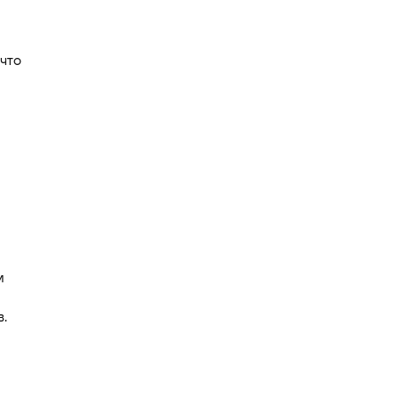
что
м
.