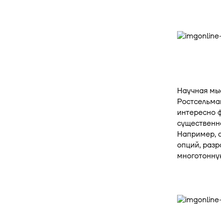
Научная мыс
Ростсельмаш
интересно 
существенно
Например, 
опций, раз
многотонну