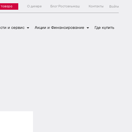
 товара
О дилере
Блог Ростсельмаш
Контакты
Войти
сти и сервис
Акции и Финансирование
Где купить