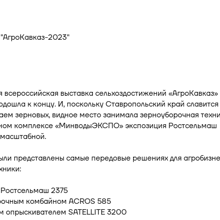
 всероссийская выставка сельхоздостижений «АгроКавказ» 
дошла к концу. И, поскольку Ставропольский край славится
ем зерновых, видное место занимала зерноуборочная техни
ном комплексе «МинводыЭКСПО» экспозиция Ростсельмаш
 масштабной.
были представлены самые передовые решениях для агробизн
хники:
 Ростсельмаш 2375
рочным комбайном ACROS 585
м опрыскивателем SATELLITE 3200