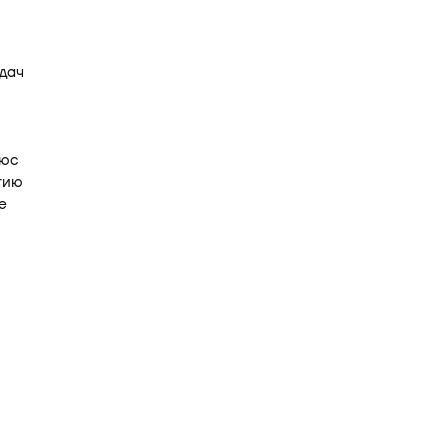
й
дач
люс
тию
е