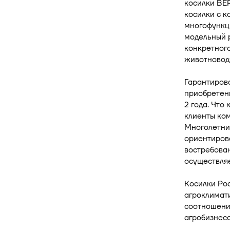
косилки BER
косилки с 
многофункц
модельный р
конкретного
животновод
Гарантиров
приобретен
2 года. Что
клиенты ком
Многолетний
ориентирова
востребован
осуществляе
Косилки Ро
агроклимати
соотношени
агробизнеса