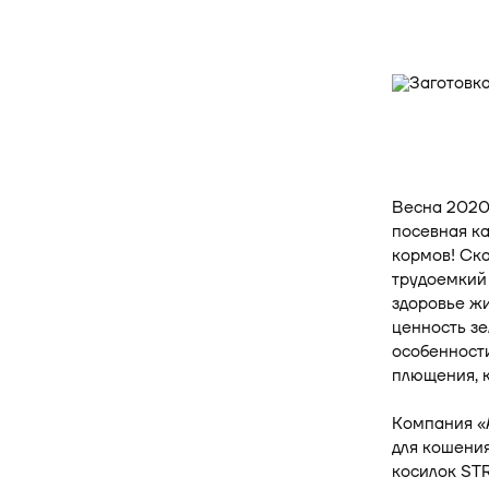
Весна 2020 
посевная ка
кормов! Ска
трудоемкий 
здоровье жи
ценность зе
особенности
плющения, к
Компания «
для кошения
косилок STR