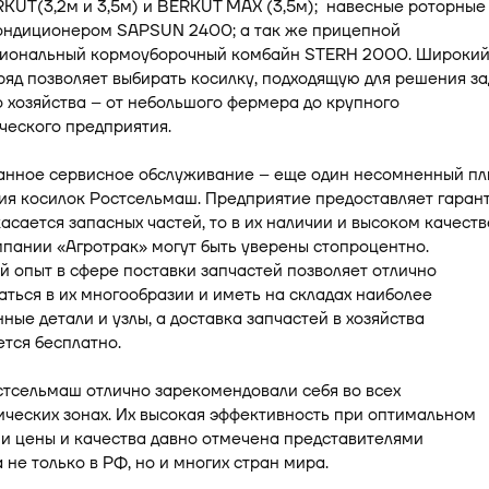
KUT(3,2м и 3,5м) и BERKUT MAX (3,5м); навесные роторные
кондиционером SAPSUN 2400; а так же прицепной
иональный кормоуборочный комбайн STERH 2000. Широки
яд позволяет выбирать косилку, подходящую для решения за
 хозяйства – от небольшого фермера до крупного
ческого предприятия.
анное сервисное обслуживание – еще один несомненный п
ия косилок Ростсельмаш. Предприятие предоставляет гаран
 касается запасных частей, то в их наличии и высоком качеств
пании «Агротрак» могут быть уверены стопроцентно.
 опыт в сфере поставки запчастей позволяет отлично
ться в их многообразии и иметь на складах наиболее
ные детали и узлы, а доставка запчастей в хозяйства
тся бесплатно.
стсельмаш отлично зарекомендовали себя во всех
ческих зонах. Их высокая эффективность при оптимальном
и цены и качества давно отмечена представителями
 не только в РФ, но и многих стран мира.