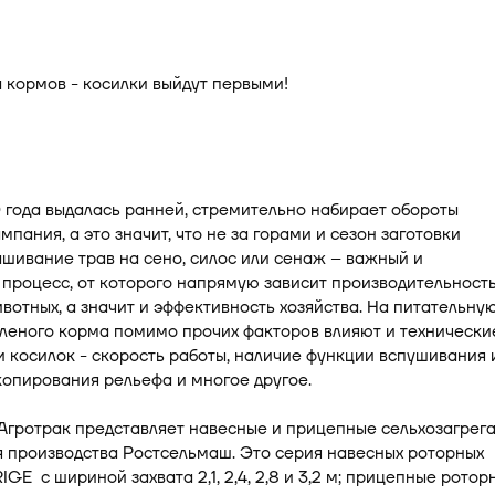
года выдалась ранней, стремительно набирает обороты
мпания, а это значит, что не за горами и сезон заготовки
шивание трав на сено, силос или сенаж – важный и
процесс, от которого напрямую зависит производительность
вотных, а значит и эффективность хозяйства. На питательну
леного корма помимо прочих факторов влияют и технически
 косилок - скорость работы, наличие функции вспушивания 
опирования рельефа и многое другое.
Агротрак представляет навесные и прицепные сельхозагрег
 производства Ростсельмаш. Это серия навесных роторных
IGE с шириной захвата 2,1, 2,4, 2,8 и 3,2 м; прицепные ротор