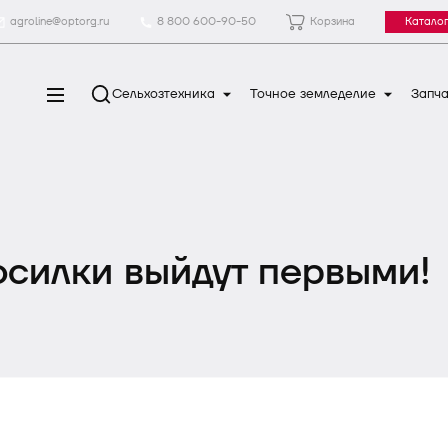
agroline@optorg.ru
8 800 600-90-50
Корзина
Каталог
Сельхозтехника
Точное земледелие
Запча
осилки выйдут первыми!