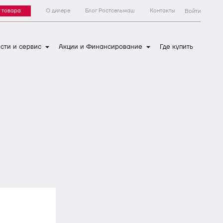
 товара
О дилере
Блог Ростсельмаш
Контакты
Войти
сти и сервис
Акции и Финансирование
Где купить