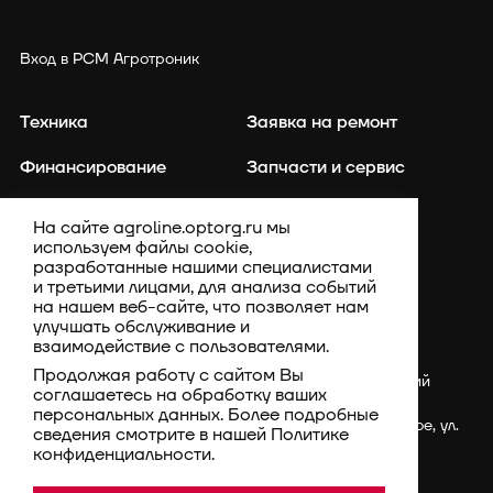
Вход в РСМ Агротроник
Техника
Заявка на ремонт
Финансирование
Запчасти и сервис
Точное земледелие
Контакты
На сайте agroline.optorg.ru мы
используем файлы cookie,
Каталог запасных частей
Акции
разработанные нашими специалистами
и третьими лицами, для анализа событий
Компания
на нашем веб-сайте, что позволяет нам
улучшать обслуживание и
взаимодействие с пользователями.
Продолжая работу с сайтом Вы
Россия, Ставропольский
соглашаетесь на обработку ваших
край, Шпаковский
персональных данных. Более подробные
район, с. Верхнерусское, ул.
сведения смотрите в нашей
Политике
Батайская, 3Г
конфиденциальности
.
rsm@optorg.ru