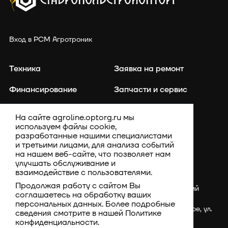
Вход в РСМ Агротроник
Техника
Заявка на ремонт
Финансирование
Запчасти и сервис
Точное земледелие
Контакты
На сайте agroline.optorg.ru мы
используем файлы cookie,
Каталог запасных частей
Акции
разработанные нашими специалистами
и третьими лицами, для анализа событий
Компания
на нашем веб-сайте, что позволяет нам
улучшать обслуживание и
взаимодействие с пользователями.
Продолжая работу с сайтом Вы
Россия, Ставропольский
соглашаетесь на обработку ваших
край, Шпаковский
персональных данных. Более подробные
район, с. Верхнерусское, ул.
сведения смотрите в нашей
Политике
Батайская, 3Г
конфиденциальности
.