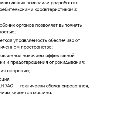
лектующих позволили разработать
ребительскими характеристиками:
абочих органов позволяет выполнять
ностью;
легкая управляемость обеспечивают
ниченном пространстве;
словленная наличием эффективной
зки и предотвращения опрокидывания;
ния операций;
ация.
LH 740 — технически сбалансированная,
ниям клиентов машина.