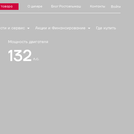
 товара
О дилере
Блог Ростсельмаш
Контакты
Войти
сти и сервис
Акции и Финансирование
Где купить
Мощность двигателя
132
л.с.