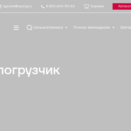
agroline@optorg.ru
8 800 600-90-50
Корзина
Каталог
Сельхозтехника
Точное земледелие
Запча
погрузчик