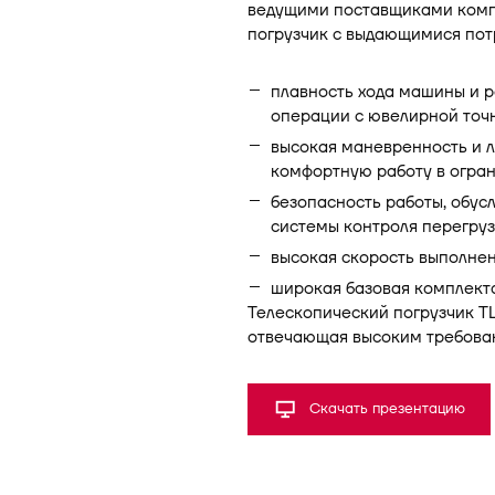
ведущими поставщиками комп
погрузчик с выдающимися пот
плавность хода машины и р
операции с ювелирной точ
высокая маневренность и 
комфортную работу в огра
безопасность работы, обу
системы контроля перегру
высокая скорость выполне
широкая базовая комплект
Телескопический погрузчик T
отвечающая высоким требова
Скачать презентацию