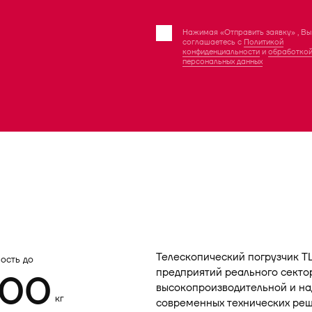
Нажимая «Отправить заявку» , Вы
соглашаетесь с
Политикой
конфиденциальности
и
обработко
персональных данных
Телескопический погрузчик TL
ость до
предприятий реального секто
000
высокопроизводительной и н
кг
современных технических реш