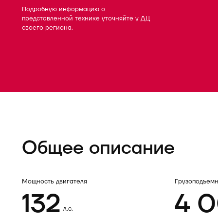
Подробную информацию о
представленной технике уточняйте у ДЦ
своего региона.
Общее описание
Мощность двигателя
Грузоподъемн
132
4 
л.с.