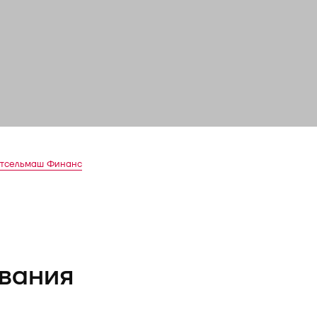
стсельмаш Финанс
вания