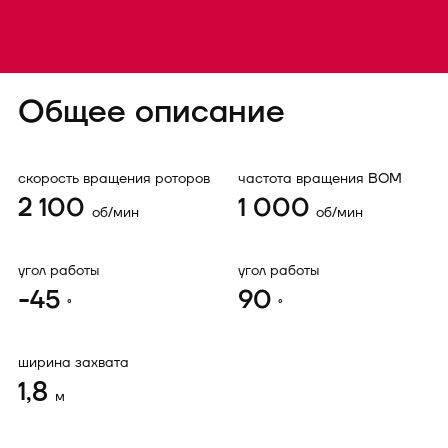
Общее описание
скорость вращения роторов
частота вращения ВОМ
2 100
1 000
об/мин
об/мин
угол работы
угол работы
-45
90
°
°
ширина захвата
1,8
м