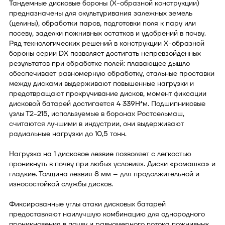
Тандемные дисковые бороны (Х-образной конструкции)
предназначены для окультуривания залежных земель
(целины), обработки паров, подготовки поля к пару или
посеву, заделки пожнивных остатков и удобрений в почву.
Ряд технологических решений в конструкции Х-образной
бороны серии DX позволяет достигать непревзойденных
результатов при обработке полей: плавающее дышло
обеспечивает равномерную обработку, стальные проставки
между дисками выдерживают повышенные нагрузки и
предотвращают прокручивание дисков, момент фиксации
дисковой батарей достигается 4 339Н*м. Подшипниковые
узлы Т2-215, используемые в боронах Ростсельмаш,
считаются лучшими в индустрии, они выдерживают
радиальные нагрузки до 10,5 тонн.
Нагрузка на 1 дисковое лезвие позволяет с легкостью
проникнуть в почву при любых условиях. Диски «ромашка» и
гладкие. Толщина лезвия 8 мм – для продолжительной и
износостойкой службы дисков.
Фиксированные углы атаки дисковых батарей
предоставляют наилучшую комбинацию для однородного
проникновения в почву и равномерного потока пожнивных