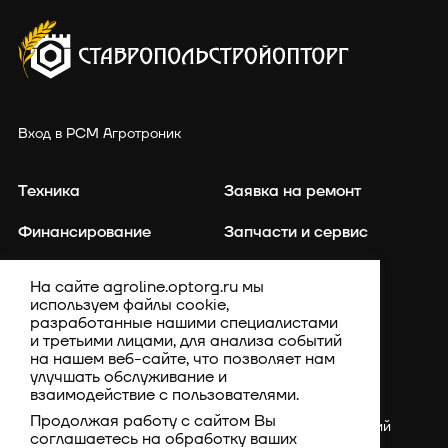
Вход в РСМ Агротроник
Техника
Заявка на ремонт
Финансирование
Запчасти и сервис
Точное земледелие
Контакты
На сайте agroline.optorg.ru мы
используем файлы cookie,
Каталог запасных частей
Акции
разработанные нашими специалистами
и третьими лицами, для анализа событий
Компания
на нашем веб-сайте, что позволяет нам
улучшать обслуживание и
взаимодействие с пользователями.
Продолжая работу с сайтом Вы
Россия, Ставропольский
соглашаетесь на обработку ваших
край, Шпаковский