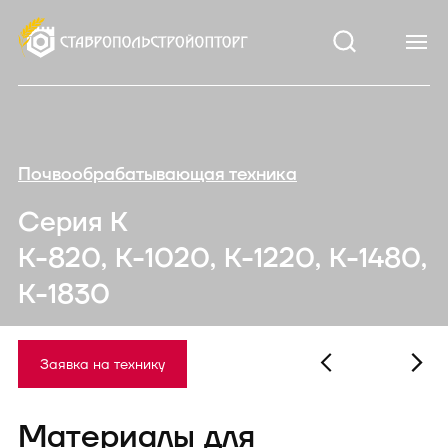
Почвообрабатывающая техника
Серия К
К-820, К-1020, К-1220, К-1480,
К-1830
Заявка на технику
Материалы для