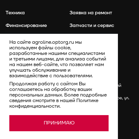
Техника
Заявка на ремонт
Финансирование
Запчасти и сервис
Точное земледелие
Контакты
На сайте agroline.optorg.ru мы
используем файлы cookie,
Каталог запасных частей
Акции
разработанные нашими специалистами
и третьими лицами, для анализа событий
Компания
на нашем веб-сайте, что позволяет нам
улучшать обслуживание и
взаимодействие с пользователями.
Продолжая работу с сайтом Вы
Россия, Ставропольский
соглашаетесь на обработку ваших
край, Шпаковский
персональных данных. Более подробные
район, с. Верхнерусское, ул.
сведения смотрите в нашей
Политике
Батайская, 3Г
конфиденциальности
.
rsm@optorg.ru
Политика конфиденциальности
© 1994–2026 АО КПК
ПРИНИМАЮ
Ставропольстройопторг.
Пользовательское соглашение
Все права защищены