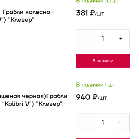
В наличии 10 шт
) Грабли колесно-
381 ₽
шт
/
") "Клевер"
-
+
В корзину
В наличии 1 шт
ашеная черная)Грабли
940 ₽
шт
/
Kolibri V") "Клевер"
-
+