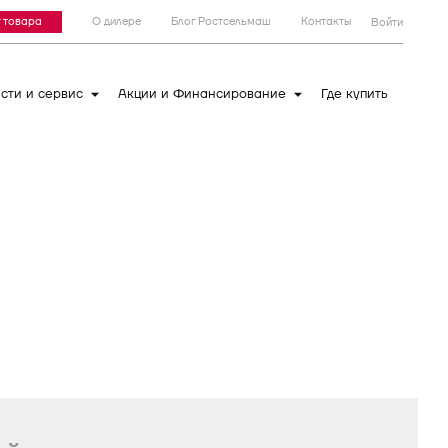
 товара
О дилере
Блог Ростсельмаш
Контакты
Войти
сти и сервис
Акции и Финансирование
Где купить