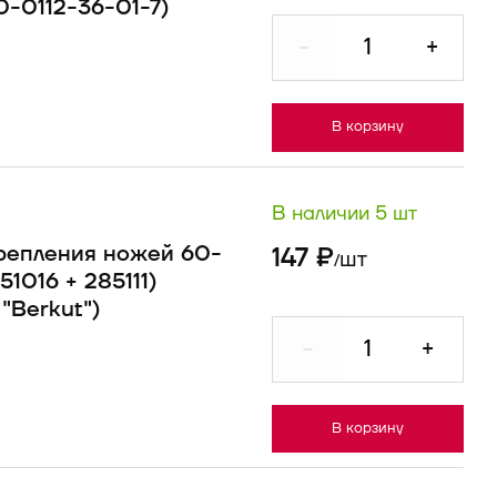
0-0112-36-01-7)
-
+
В корзину
В наличии 5 шт
крепления ножей 60-
147 ₽
шт
/
1016 + 285111)
 "Berkut")
-
+
В корзину