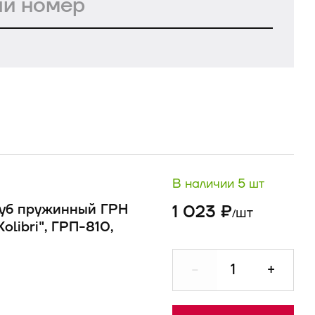
В наличии 5 шт
Зуб пружинный ГРН
1 023 ₽
шт
/
оlibri", ГРП-810,
-
+