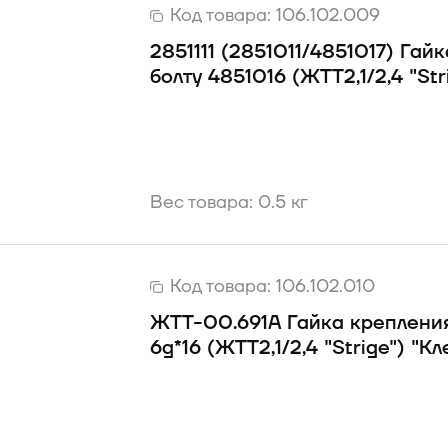
Код товара:
106.102.009
2851111 (2851011/4851017) Гай
болту 4851016 (ЖТТ2,1/2,4 "Str
Вес товара: 0.5 кг
Код товара:
106.102.010
ЖТТ-00.691А Гайка крепления
6g*16 (ЖТТ2,1/2,4 "Strige") "К