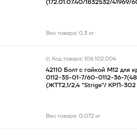
(172.01.07.40/1832532/41969/6
Вес товара: 0.3 кг
Код товара:
106.102.004
42110 Болт с гайкой М12 для 
0112-35-01-7/60-0112-36-7(485
(ЖТТ2,1/2,4 "Strige"/ КРП-302
Вес товара: 0.072 кг