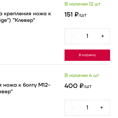
В наличии 12 шт
ка крепления ножа к
151 ₽
шт
/
ige") "Клевер"
-
+
В корзину
В наличии 4 шт
 ножа к болту М12-
400 ₽
шт
/
левер"
-
+