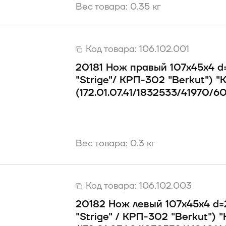
Вес товара: 0.35 кг
Код товара:
106.102.001
20181 Нож правый 107х45х4 d=
"Strige"/ КРП-302 "Berkut") "
(172.01.07.41/1832533/41970/6
Вес товара: 0.3 кг
Код товара:
106.102.003
20182 Нож левый 107х45х4 d=
"Strige" / КРП-302 "Berkut") 