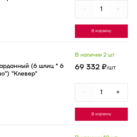
-
+
В корзину
В наличии 2 шт
арданный (6 шлиц * 6
69 332 ₽
шт
/
uo") "Клевер"
-
+
В корзину