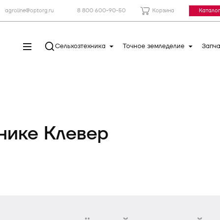
agroline@optorg.ru
8 800 600-90-50
Корзина
Каталог
Сельхозтехника
Точное земледелие
Запча
нике Клевер