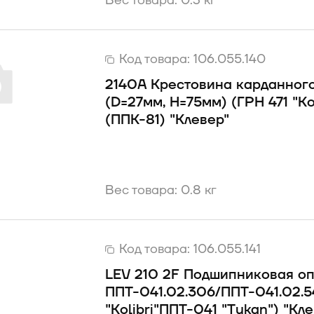
Вес товара: 0.3 кг
Код товара:
106.055.140
2140А Крестовина карданного
(D=27мм, H=75мм) (ГРН 471 "Kо
(ППК-81) "Клевер"
Вес товара: 0.8 кг
Код товара:
106.055.141
LEV 210 2F Подшипниковая оп
ППТ-041.02.306/ППТ-041.02.5
"Kоlibri"ППТ-041 "Tukan") "Кл