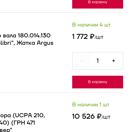
В корзину
В наличии 4 шт
 вала 180.014.130
1 772 ₽
шт
/
libri", Жатка Argus
-
+
В корзину
В наличии 1 шт
ора (UCPA 210,
10 526 ₽
шт
/
40) (ГРН 471
евер"