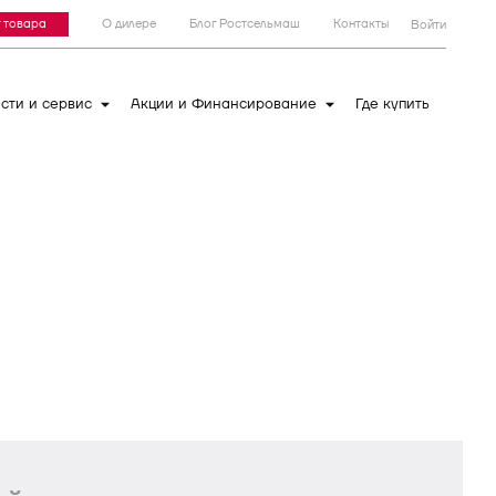
 товара
О дилере
Блог Ростсельмаш
Контакты
Войти
сти и сервис
Акции и Финансирование
Где купить