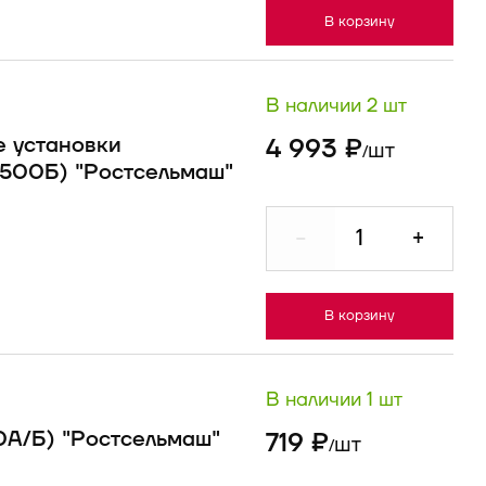
В корзину
В наличии 2 шт
е установки
4 993 ₽
шт
/
1500Б) "Ростсельмаш"
-
+
В корзину
В наличии 1 шт
0А/Б) "Ростсельмаш"
719 ₽
шт
/