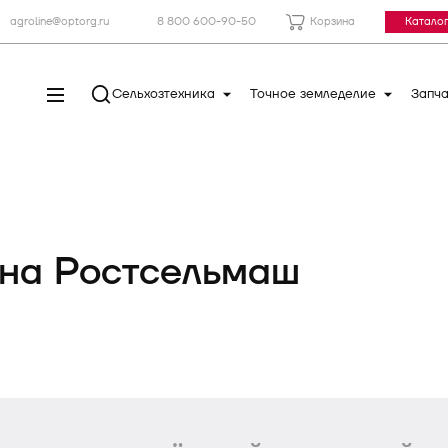
agroline@optorg.ru
8 800 600-90-50
Корзина
Каталог
Сельхозтехника
Точное земледелие
Запча
йна Ростсельмаш