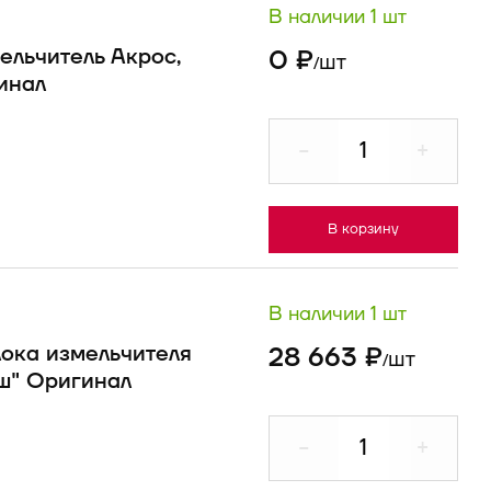
В наличии 1 шт
ельчитель Акрос,
0 ₽
шт
/
инал
-
+
В корзину
В наличии 1 шт
лока измельчителя
28 663 ₽
шт
/
ш" Оригинал
-
+