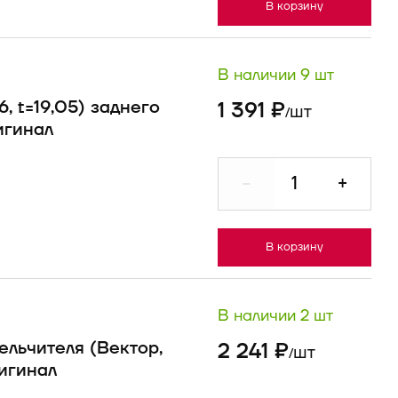
В корзину
В наличии 9 шт
, t=19,05) заднего
1 391 ₽
шт
/
игинал
-
+
В корзину
В наличии 2 шт
льчителя (Вектор,
2 241 ₽
шт
/
игинал