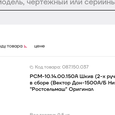
оду товара
цене
Код товара:
087.150.037
РСМ-10.14.00.150А Шкив (2-х ру
в сборе (Вектор Дон-1500А/Б Н
"Ростсельмаш" Оригинал