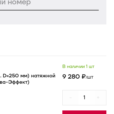
В наличии 1 шт
ч. D=250 мм) натяжной
9 280 ₽
шт
/
ива-Эффект)
-
+