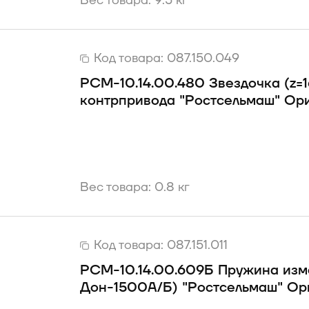
Вес товара: 9.5 кг
Код товара:
087.150.049
РСМ-10.14.00.480 Звездочка (z=16
контрпривода "Ростсельмаш" Ор
Вес товара: 0.8 кг
Код товара:
087.151.011
РСМ-10.14.00.609Б Пружина изме
Дон-1500А/Б) "Ростсельмаш" Ор