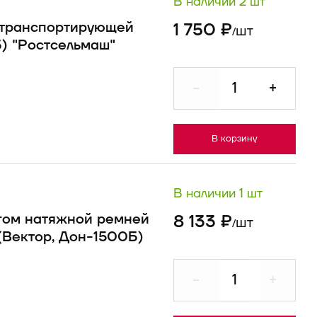
В наличии 2 шт
 транспортирующей
1 750 ₽
шт
/
Б) "Ростсельмаш"
-
+
В корзину
В наличии 1 шт
гом натяжной ремней
8 133 ₽
шт
/
(Вектор, Дон-1500Б)
-
+