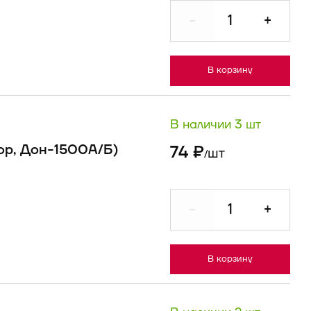
-
+
В корзину
В наличии 3 шт
ор, Дон-1500А/Б)
74 ₽
шт
/
-
+
В корзину