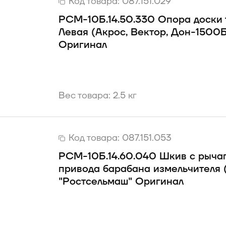
Код товара:
087.151.029
РСМ-10Б.14.50.330 Опора доски
Левая (Акрос, Вектор, Дон-1500
Оригинал
Вес товара: 2.5 кг
Код товара:
087.151.053
РСМ-10Б.14.60.040 Шкив с рыча
привода барабана измельчителя 
"Ростсельмаш" Оригинал