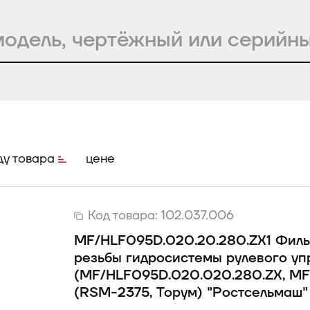
ду товара
цене
Код товара:
102.037.006
MF/HLF095D.020.20.280.ZX1 Филь
резьбы гидросистемы рулевого уп
(MF/HLF095D.020.020.280.ZX, MF
(RSM-2375, Торум) "Ростсельмаш"