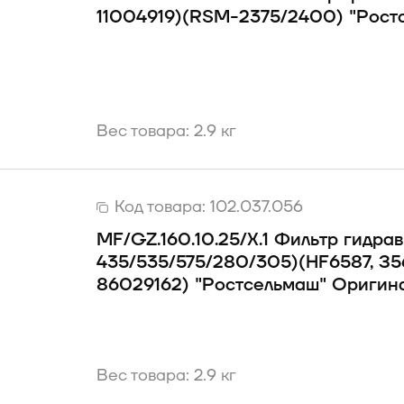
11004919)(RSM-2375/2400) "Рост
Вес товара: 2.9 кг
Код товара:
102.037.056
MF/GZ.160.10.25/X.1 Фильтр гидра
435/535/575/280/305)(HF6587, З
86029162) "Ростсельмаш" Оригин
Вес товара: 2.9 кг