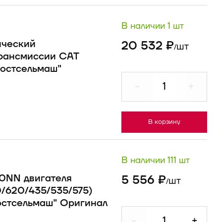
В наличии 1 шт
ический
20 532 ₽
шт
/
трансмиссии CAT
остсельмаш"
-
+
В корзину
В наличии 111 шт
0NN двигателя
5 556 ₽
шт
/
/620/435/535/575)
остсельмаш" Оригинал
-
+