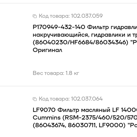
Код товара:
102.037.059
P170949-432-140 Фильтр гидравл
накручивающийся, гидравлики и 
(86040230/HF6684/86034346) "Р
Оригинал
Вес товара: 1.8 кг
Код товара:
102.037.064
LF9070 Фильтр масляный LF 1400
Cummins (RSM-2375/460/520/570
(86043674, 86030711, LF9000) "Р