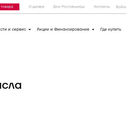
 товара
О дилере
Блог Ростсельмаш
Контакты
Войти
сти и сервис
Акции и Финансирование
Где купить
асла