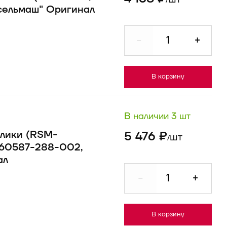
/
сельмаш" Оригинал
-
+
В корзину
В наличии 3 шт
влики (RSM-
5 476 ₽
шт
/
560587-288-002,
ал
-
+
В корзину