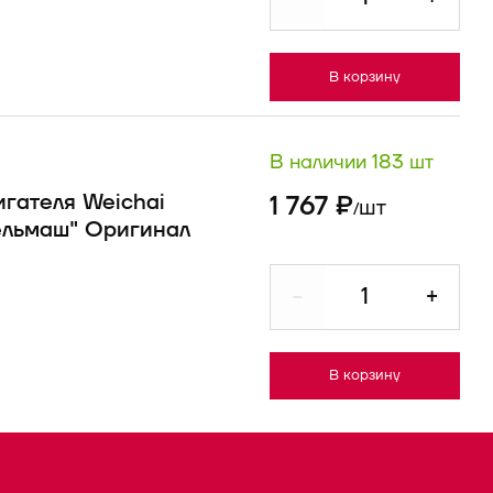
В корзину
В наличии 183 шт
гателя Weichai
1 767 ₽
шт
/
ельмаш" Оригинал
-
+
В корзину