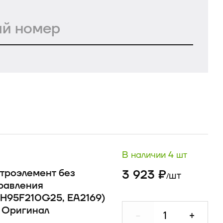
В наличии 4 шт
троэлемент без
3 923 ₽
шт
/
равления
H95F210G25, EA2169)
 Оригинал
-
+