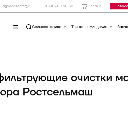
agroline@optorg.ru
8 800 600-90-50
Корзина
Каталог
Сельхозтехника
Точное земледелие
Запча
фильтрующие очистки м
тора Ростсельмаш