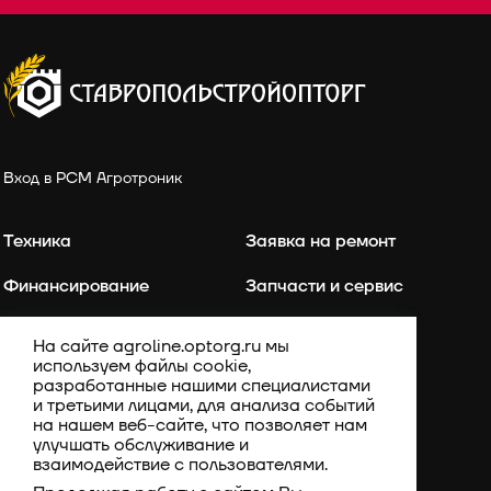
Вход в РСМ Агротроник
Техника
Заявка на ремонт
Финансирование
Запчасти и сервис
Точное земледелие
Контакты
На сайте agroline.optorg.ru мы
используем файлы cookie,
Каталог запасных частей
Акции
разработанные нашими специалистами
и третьими лицами, для анализа событий
Компания
на нашем веб-сайте, что позволяет нам
улучшать обслуживание и
взаимодействие с пользователями.