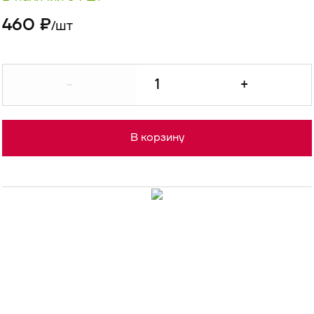
460 ₽
шт
/
-
+
В корзину