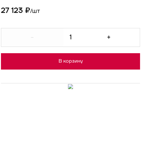
27 123 ₽
шт
/
-
+
В корзину