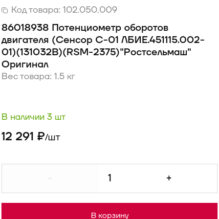
Код товара:
102.050.009
86018938 Потенциометр оборотов
двигателя (Сенсор С-01 ЛБИЕ.451115.002-
01)(131032В)(RSM-2375)"Ростсельмаш"
Оригинал
Вес товара: 1.5 кг
В наличии 3 шт
12 291 ₽
шт
/
-
+
В корзину