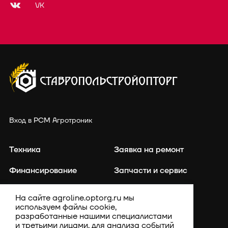
VK
Вход в РСМ Агротроник
Техника
Заявка на ремонт
Финансирование
Запчасти и сервис
Точное земледелие
Контакты
На сайте agroline.optorg.ru мы
используем файлы cookie,
Каталог запасных частей
Акции
разработанные нашими специалистами
и третьими лицами, для анализа событий