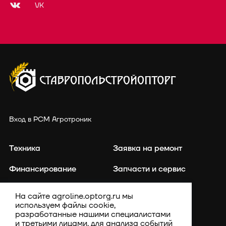
VK
Вход в РСМ Агротроник
Техника
Заявка на ремонт
Финансирование
Запчасти и сервис
Точное земледелие
Контакты
На сайте agroline.optorg.ru мы
используем файлы cookie,
Каталог запасных частей
Акции
разработанные нашими специалистами
и третьими лицами, для анализа событий