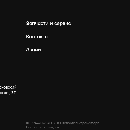
Запчасти и сервис
Контакты
Акции
аковский
йская, 3Г
© 1994–2026 АО КПК Ставропольстройопторг.
Все права защищены