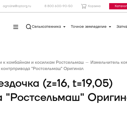
agroline@optorg.ru
8 800 600-90-50
Корзина
Каталог
Сельхозтехника
Точное земледелие
Запча
и к комбайнам и косилкам Ростсельмаш
Измельчитель ко
го контрпривода "Ростсельмаш" Оригинал
дочка (z=16, t=19,05)
а "Ростсельмаш" Оригин