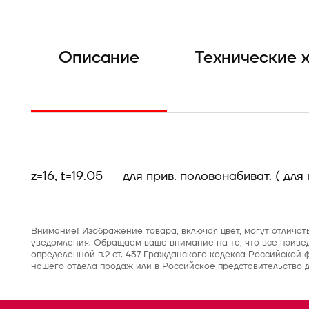
Описание
Технические 
z=16, t=19.05 - для прив. половонабиват. ( дл
Внимание! Изображение товара, включая цвет, могут отличат
уведомления. Обращаем ваше внимание на то, что все приве
определенной п.2 ст. 437 Гражданского кодекса Российской
нашего отдела продаж или в Российское представительство 