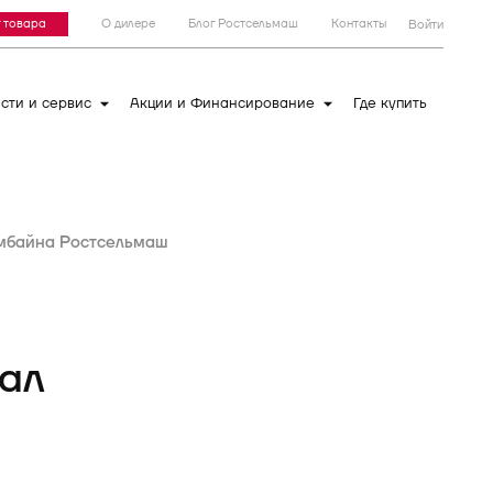
 товара
О дилере
Блог Ростсельмаш
Контакты
Войти
сти и сервис
Акции и Финансирование
Где купить
мбайна Ростсельмаш
ал